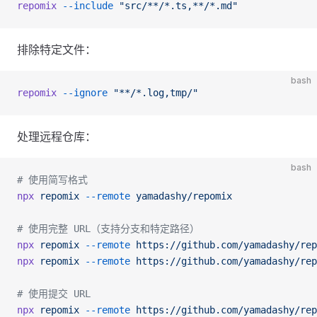
repomix
 --include
 "src/**/*.ts,**/*.md"
排除特定文件：
bash
repomix
 --ignore
 "**/*.log,tmp/"
处理远程仓库：
bash
# 使用简写格式
npx
 repomix
 --remote
 yamadashy/repomix
# 使用完整 URL（支持分支和特定路径）
npx
 repomix
 --remote
 https://github.com/yamadashy/rep
npx
 repomix
 --remote
 https://github.com/yamadashy/rep
# 使用提交 URL
npx
 repomix
 --remote
 https://github.com/yamadashy/rep