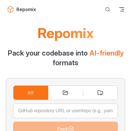
Skip to content
Repomix
Repomix
Pack your codebase into
AI-friendly
formats
Pack