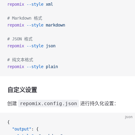
repomix
 --style
 xml
# Markdown 格式
repomix
 --style
 markdown
# JSON 格式
repomix
 --style
 json
# 纯文本格式
repomix
 --style
 plain
自定义设置
创建
进行持久化设置：
repomix.config.json
json
{
  "output"
: {