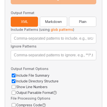
Output Format
XML
Markdown
Plain
Include Patterns (using
glob patterns
)
Ignore Patterns
Output Format Options
Include File Summary
Include Directory Structure
Show Line Numbers
Output Parsable Format
File Processing Options
Compress Code