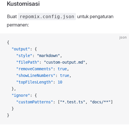
Kustomisasi
Buat
untuk pengaturan
repomix.config.json
permanen:
json
{
  "output"
: {
    "style"
: 
"markdown"
,
    "filePath"
: 
"custom-output.md"
,
    "removeComments"
: 
true
,
    "showLineNumbers"
: 
true
,
    "topFilesLength"
: 
10
  },
  "ignore"
: {
    "customPatterns"
: [
"*.test.ts"
, 
"docs/**"
]
  }
}