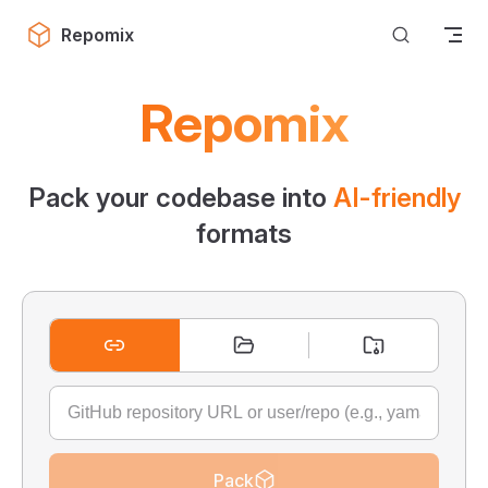
Skip to content
Repomix
Repomix
Pack your codebase into
AI-friendly
formats
Pack