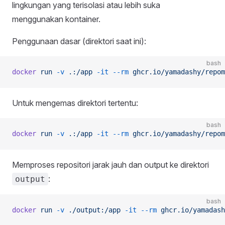
lingkungan yang terisolasi atau lebih suka
menggunakan kontainer.
Penggunaan dasar (direktori saat ini):
bash
docker
 run
 -v
 .:/app
 -it
 --rm
 ghcr.io/yamadashy/repom
Untuk mengemas direktori tertentu:
bash
docker
 run
 -v
 .:/app
 -it
 --rm
 ghcr.io/yamadashy/repom
Memproses repositori jarak jauh dan output ke direktori
:
output
bash
docker
 run
 -v
 ./output:/app
 -it
 --rm
 ghcr.io/yamadash