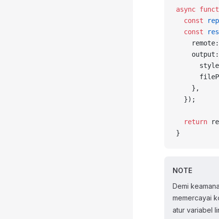
async
 funct
  const
 rep
  const
 res
    remote:
    output:
      style
      fileP
    },
  });
  return
 re
}
NOTE
Demi keamanan,
memercayai ko
atur variabel 