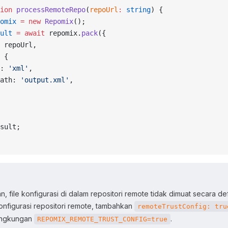
ion
 processRemoteRepo
(
repoUrl
:
 string
) {
omix
 =
 new
 Repomix
();
ult
 =
 await
 repomix.
pack
({
 repoUrl,
 {
: 
'xml'
,
ath: 
'output.xml'
,
sult;
 file konfigurasi di dalam repositori remote tidak dimuat secara def
nfigurasi repositori remote, tambahkan
remoteTrustConfig: tru
lingkungan
.
REPOMIX_REMOTE_TRUST_CONFIG=true