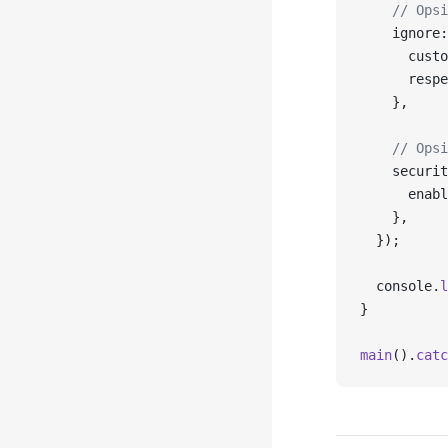
    // Opsi
    ignore:
      custo
      respe
    },
    // Opsi
    securit
      enabl
    },
  });
  console.
l
}
main
().
catc