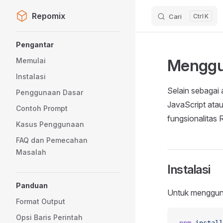
Repomix
Cari
K
Skip to content
Sidebar Navigation
Pengantar
Menggun
Memulai
Instalasi
Selain sebagai 
Penggunaan Dasar
JavaScript ata
Contoh Prompt
fungsionalitas 
Kasus Penggunaan
FAQ dan Pemecahan
Masalah
Instalasi
Panduan
Untuk mengguna
Format Output
Opsi Baris Perintah