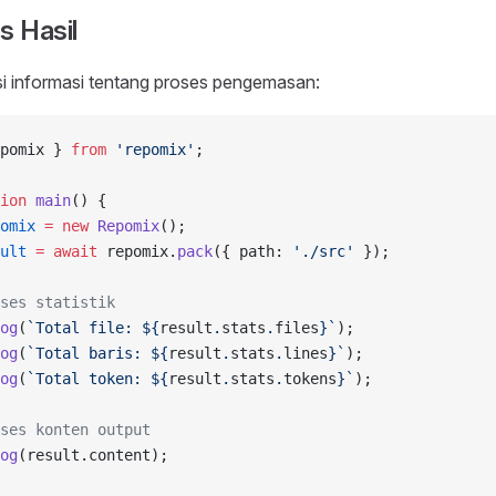
 Hasil
isi informasi tentang proses pengemasan:
pomix } 
from
 'repomix'
;
ion
 main
() {
omix
 =
 new
 Repomix
();
ult
 =
 await
 repomix.
pack
({ path: 
'./src'
 });
ses statistik
og
(
`Total file: ${
result
.
stats
.
files
}`
);
og
(
`Total baris: ${
result
.
stats
.
lines
}`
);
og
(
`Total token: ${
result
.
stats
.
tokens
}`
);
ses konten output
og
(result.content);