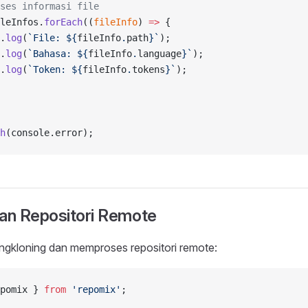
ses informasi file
leInfos.
forEach
((
fileInfo
) 
=>
 {
.
log
(
`File: ${
fileInfo
.
path
}`
);
.
log
(
`Bahasa: ${
fileInfo
.
language
}`
);
.
log
(
`Token: ${
fileInfo
.
tokens
}`
);
h
(console.error);
n Repositori Remote
gkloning dan memproses repositori remote:
pomix } 
from
 'repomix'
;