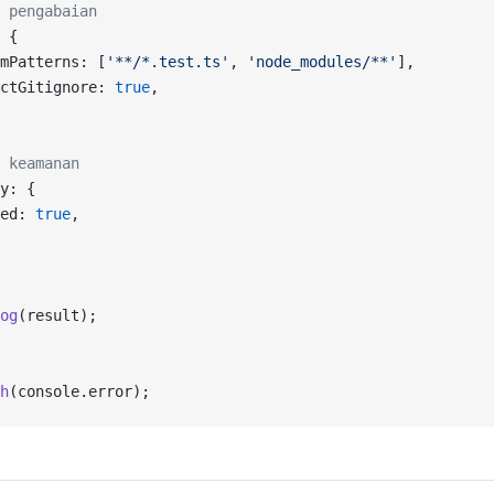
 pengabaian
 {
mPatterns: [
'**/*.test.ts'
, 
'node_modules/**'
],
ctGitignore: 
true
,
 keamanan
y: {
ed: 
true
,
og
(result);
h
(console.error);