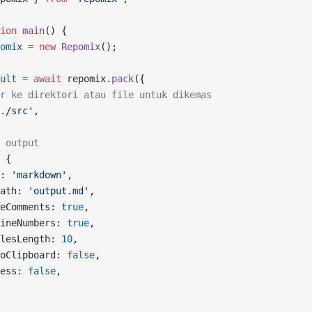
ion
 main
() {
omix
 =
 new
 Repomix
();
ult
 =
 await
 repomix.
pack
({
r ke direktori atau file untuk dikemas
./src'
,
 output
 {
: 
'markdown'
,
ath: 
'output.md'
,
eComments: 
true
,
ineNumbers: 
true
,
lesLength: 
10
,
oClipboard: 
false
,
ess: 
false
,