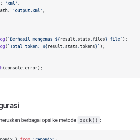
: 
'xml'
,
ath: 
'output.xml'
,
og
(
`Berhasil mengemas ${
result
.
stats
.
files
} file`
);
og
(
`Total token: ${
result
.
stats
.
tokens
}`
);
h
(console.error);
gurasi
eruskan berbagai opsi ke metode
:
pack()
pomix } 
from
 'repomix'
;