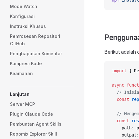
npm
 install
Mode Watch
Konfigurasi
Instruksi Khusus
Pengguna
Pemrosesan Repositori
GitHub
Berikut adalah
Penghapusan Komentar
Kompresi Kode
import
 { Re
Keamanan
async
 funct
  // Inisia
Lanjutan
  const
 rep
Server MCP
  // Mengem
Plugin Claude Code
  const
 res
Pembuatan Agent Skills
    path: p
Repomix Explorer Skill
    output: