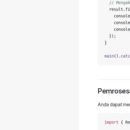
  // Mengak
  result.fi
    console
    console
    console
  });
}
main
().
catc
Pemrosesa
Anda dapat men
import
 { Re