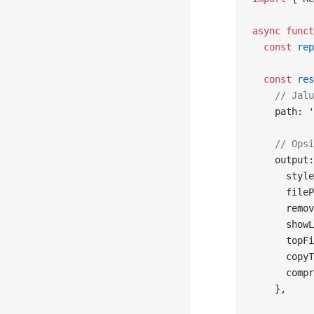
async
 funct
  const
 rep
  const
 res
    // Jalu
    path: 
'
    // Opsi
    output:
      style
      fileP
      remov
      showL
      topFi
      copyT
      compr
    },