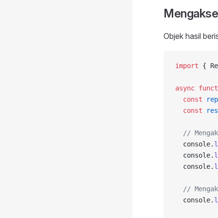
Mengakses
Objek hasil ber
import
 { Re
async
 funct
  const
 rep
  const
 res
  // Mengak
  console.
l
  console.
l
  console.
l
  // Mengak
  console.
l