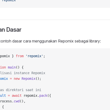
 repomix
an Dasar
 contoh dasar cara menggunakan Repomix sebagai library:
pomix } 
from
 'repomix'
;
ion
 main
() {
lisasi instance Repomix
omix
 =
 new
 Repomix
();
as direktori saat ini
ult
 =
 await
 repomix.
pack
({
rocess.
cwd
(),
 {