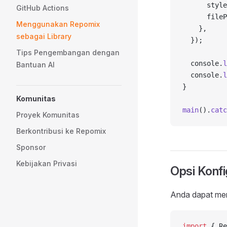
      style
GitHub Actions
      fileP
Menggunakan Repomix
    },
sebagai Library
  });
Tips Pengembangan dengan
  console.
l
Bantuan AI
  console.
l
}
Komunitas
main
().
catc
Proyek Komunitas
Berkontribusi ke Repomix
Sponsor
Kebijakan Privasi
Opsi Konfi
Anda dapat men
import
 { Re