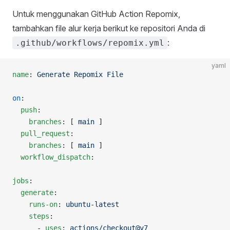
Untuk menggunakan GitHub Action Repomix,
tambahkan file alur kerja berikut ke repositori Anda di
:
.github/workflows/repomix.yml
yaml
name
: 
Generate Repomix File
on
:
  push
:
    branches
: [ 
main
 ]
  pull_request
:
    branches
: [ 
main
 ]
  workflow_dispatch
:
jobs
:
  generate
:
    runs-on
: 
ubuntu-latest
    steps
:
      - 
uses
: 
actions/checkout@v7