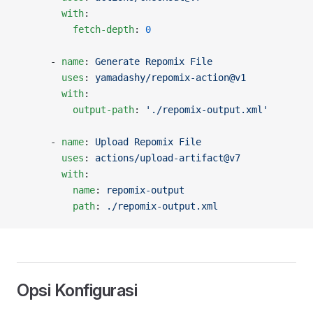
        with
:
          fetch-depth
: 
0
      - 
name
: 
Generate Repomix File
        uses
: 
yamadashy/repomix-action@v1
        with
:
          output-path
: 
'./repomix-output.xml'
      - 
name
: 
Upload Repomix File
        uses
: 
actions/upload-artifact@v7
        with
:
          name
: 
repomix-output
          path
: 
./repomix-output.xml
Opsi Konfigurasi