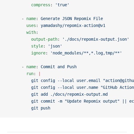
          compress
: 
'true'
      - 
name
: 
Generate JSON Repomix File
        uses
: 
yamadashy/repomix-action@v1
        with
:
          output-path
: 
'./docs/repomix-output.json'
          style
: 
'json'
          ignore
: 
'node_modules/**,*.log,tmp/**'
      - 
name
: 
Commit and Push
        run
: 
|
          git config --local user.email "action@githu
          git config --local user.name "GitHub Action
          git add ./docs/repomix-output.md
          git commit -m "Update Repomix output" || ec
          git push