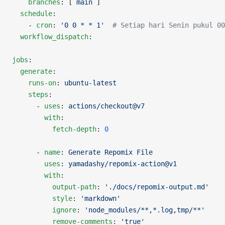
    branches
: [ 
main
 ]
  schedule
:
    - 
cron
: 
'0 0 * * 1'
  # Setiap hari Senin pukul 00
  workflow_dispatch
:
jobs
:
  generate
:
    runs-on
: 
ubuntu-latest
    steps
:
      - 
uses
: 
actions/checkout@v7
        with
:
          fetch-depth
: 
0
      - 
name
: 
Generate Repomix File
        uses
: 
yamadashy/repomix-action@v1
        with
:
          output-path
: 
'./docs/repomix-output.md'
          style
: 
'markdown'
          ignore
: 
'node_modules/**,*.log,tmp/**'
          remove-comments
: 
'true'