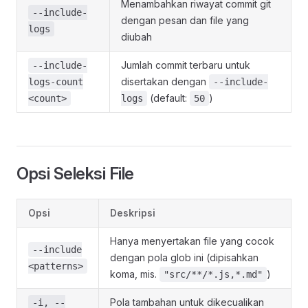
Menambahkan riwayat commit git
--include-
dengan pesan dan file yang
logs
diubah
Jumlah commit terbaru untuk
--include-
disertakan dengan
logs-count
--include-
(default:
)
<count>
logs
50
Opsi Seleksi File
Opsi
Deskripsi
Hanya menyertakan file yang cocok
--include
dengan pola glob ini (dipisahkan
<patterns>
koma, mis.
)
"src/**/*.js,*.md"
Pola tambahan untuk dikecualikan
-i, --