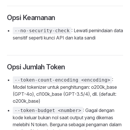
Opsi Keamanan
: Lewati pemindaian data
--no-security-check
sensitif seperti kunci API dan kata sandi
Opsi Jumlah Token
:
--token-count-encoding <encoding>
Model tokenizer untuk penghitungan: o200k_base
(GPT-4o), cl100k_base (GPT-3.5/4), dll. (default:
o200k_base)
: Gagal dengan
--token-budget <number>
kode keluar bukan nol saat output yang dikemas
melebihi N token. Berguna sebagai pengaman dalam