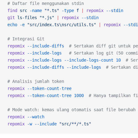
# Daftar file menggunakan stdin
find
 src
 -name
 "*.ts"
 -type
 f
 |
 repomix
 --stdin
git
 ls-files
 "*.js"
 |
 repomix
 --stdin
echo
 -e
 "src/index.ts\nsrc/utils.ts"
 |
 repomix
 --stdi
# Integrasi Git
repomix
 --include-diffs
  # Sertakan diff git untuk pe
repomix
 --include-logs
   # Sertakan log git (50 commi
repomix
 --include-logs
 --include-logs-count
 10
  # Ser
repomix
 --include-diffs
 --include-logs
  # Sertakan di
# Analisis jumlah token
repomix
 --token-count-tree
repomix
 --token-count-tree
 1000
  # Hanya tampilkan fi
# Mode watch: kemas ulang otomatis saat file berubah
repomix
 --watch
repomix
 -w
 --include
 "src/**/*.ts"