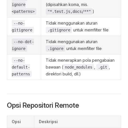
(dipisahkan koma, mis.
ignore
)
<patterns>
"*.test.js,docs/**"
Tidak menggunakan aturan
--no-
untuk memfilter file
gitignore
.gitignore
Tidak menggunakan aturan
--no-dot-
untuk memfilter file
ignore
.ignore
Tidak menerapkan pola pengabaian
--no-
bawaan (
,
,
default-
node_modules
.git
direktori build, dll.)
patterns
Opsi Repositori Remote
Opsi
Deskripsi