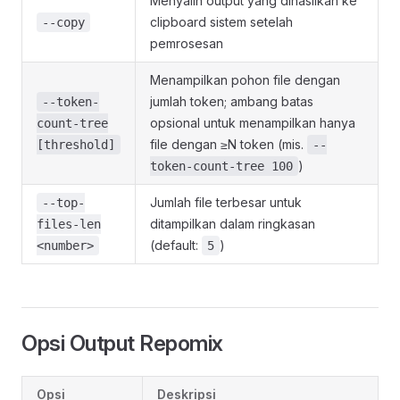
Menyalin output yang dihasilkan ke
clipboard sistem setelah
--copy
pemrosesan
Menampilkan pohon file dengan
jumlah token; ambang batas
--token-
opsional untuk menampilkan hanya
count-tree
file dengan ≥N token (mis.
[threshold]
--
)
token-count-tree 100
Jumlah file terbesar untuk
--top-
ditampilkan dalam ringkasan
files-len
(default:
)
<number>
5
Opsi Output Repomix
Opsi
Deskripsi