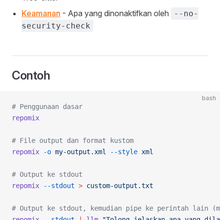
Keamanan
- Apa yang dinonaktifkan oleh
--no-
security-check
Contoh
bash
# Penggunaan dasar
repomix
# File output dan format kustom
repomix
 -o
 my-output.xml
 --style
 xml
# Output ke stdout
repomix
 --stdout
 >
 custom-output.txt
# Output ke stdout, kemudian pipe ke perintah lain (m
repomix
 --stdout
 |
 llm
 "Tolong jelaskan apa yang dil