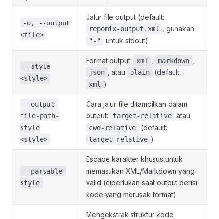
Jalur file output (default:
-o, --output
, gunakan
repomix-output.xml
<file>
untuk stdout)
"-"
Format output:
,
,
xml
markdown
--style
, atau
(default:
json
plain
<style>
)
xml
Cara jalur file ditampilkan dalam
--output-
output:
atau
file-path-
target-relative
(default:
style
cwd-relative
)
<style>
target-relative
Escape karakter khusus untuk
memastikan XML/Markdown yang
--parsable-
valid (diperlukan saat output berisi
style
kode yang merusak format)
Mengekstrak struktur kode