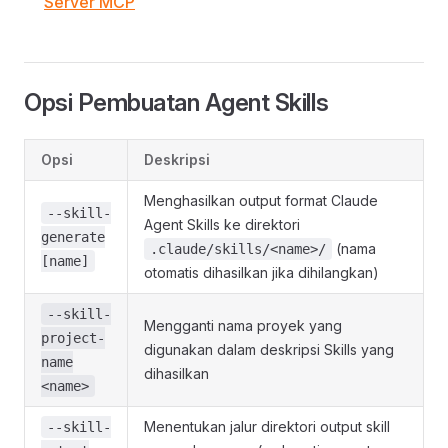
Server MCP
Opsi Pembuatan Agent Skills
Opsi
Deskripsi
Menghasilkan output format Claude
--skill-
Agent Skills ke direktori
generate
(nama
.claude/skills/<name>/
[name]
otomatis dihasilkan jika dihilangkan)
--skill-
Mengganti nama proyek yang
project-
digunakan dalam deskripsi Skills yang
name
dihasilkan
<name>
Menentukan jalur direktori output skill
--skill-