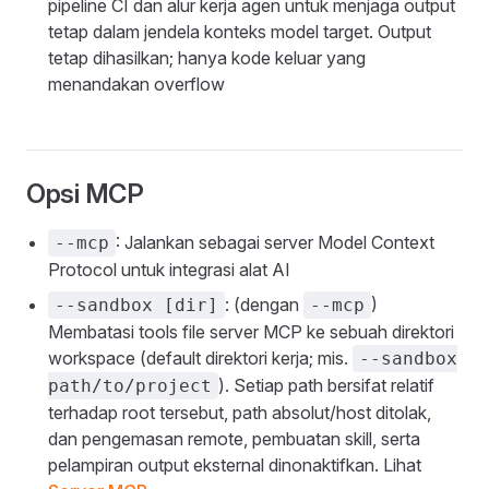
pipeline CI dan alur kerja agen untuk menjaga output
tetap dalam jendela konteks model target. Output
tetap dihasilkan; hanya kode keluar yang
menandakan overflow
Opsi MCP
: Jalankan sebagai server Model Context
--mcp
Protocol untuk integrasi alat AI
: (dengan
)
--sandbox [dir]
--mcp
Membatasi tools file server MCP ke sebuah direktori
workspace (default direktori kerja; mis.
--sandbox
). Setiap path bersifat relatif
path/to/project
terhadap root tersebut, path absolut/host ditolak,
dan pengemasan remote, pembuatan skill, serta
pelampiran output eksternal dinonaktifkan. Lihat