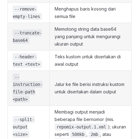
Menghapus baris kosong dari
--remove-
semua file
empty-lines
Memotong string data base64
--truncate-
yang panjang untuk mengurangi
base64
ukuran output
Teks kustom untuk disertakan di
--header-
awal output
text <text>
--
Jalur ke file berisi instruksi kustom
instruction-
untuk disertakan dalam output
file-path
<path>
Membagi output menjadi
beberapa file bernomor (mis.
--split-
); ukuran
output
repomix-output.1.xml
seperti
,
, atau
<size>
500kb
2mb