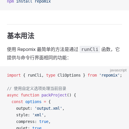
npm
 install
 repomix
基本用法
使用 Repomix 最简单的方法是通过
函数，它
runCli
提供与命令行界面相同的功能：
javascript
import
 { runCli, 
type
 CliOptions } 
from
 'repomix'
;
// 使用自定义选项处理当前目录
async
 function
 packProject
() {
  const
 options
 =
 {
    output: 
'output.xml'
,
    style: 
'xml'
,
    compress: 
true
,
    quiet: 
true