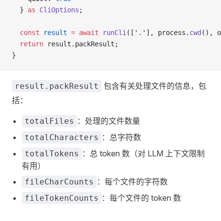
  } 
as
 CliOptions
;
  const
 result
 =
 await
 runCli
([
'.'
], process.
cwd
(), o
  return
 result.packResult;
}
包含有关处理文件的信息，包
result.packResult
括：
：处理的文件数量
totalFiles
：总字符数
totalCharacters
：总 token 数（对 LLM 上下文限制
totalTokens
有用）
：每个文件的字符数
fileCharCounts
：每个文件的 token 数
fileTokenCounts