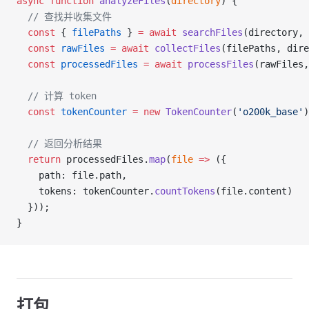
async
 function
 analyzeFiles
(
directory
) {
  // 查找并收集文件
  const
 { 
filePaths
 } 
=
 await
 searchFiles
(directory, 
  const
 rawFiles
 =
 await
 collectFiles
(filePaths, dire
  const
 processedFiles
 =
 await
 processFiles
(rawFiles,
  // 计算 token
  const
 tokenCounter
 =
 new
 TokenCounter
(
'o200k_base'
)
  // 返回分析结果
  return
 processedFiles.
map
(
file
 =>
 ({
    path: file.path,
    tokens: tokenCounter.
countTokens
(file.content)
  }));
}
打包