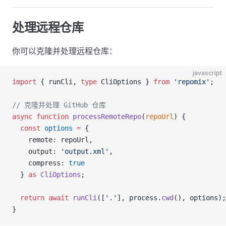
处理远程仓库
你可以克隆并处理远程仓库：
javascript
import
 { runCli, 
type
 CliOptions } 
from
 'repomix'
;
// 克隆并处理 GitHub 仓库
async
 function
 processRemoteRepo
(
repoUrl
) {
  const
 options
 =
 {
    remote: repoUrl,
    output: 
'output.xml'
,
    compress: 
true
  } 
as
 CliOptions
;
  return
 await
 runCli
([
'.'
], process.
cwd
(), options);
}