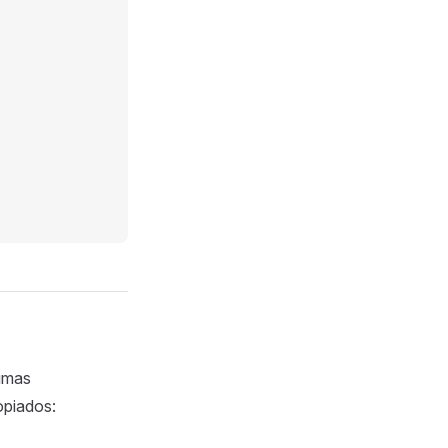
umas
piados: