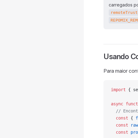
carregados po
remoteTrust
REPOMIX_REM
Usando Co
Para maior cont
import
 { se
async
 funct
  // Encont
  const
 { 
f
  const
 raw
  const
 pro