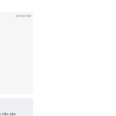
javascript
s não são