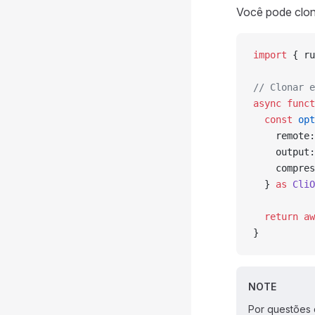
Você pode clon
import
 { ru
// Clonar e
async
 funct
  const
 opt
    remote:
    output:
    compres
  } 
as
 CliO
  return
 aw
}
NOTE
Por questões 