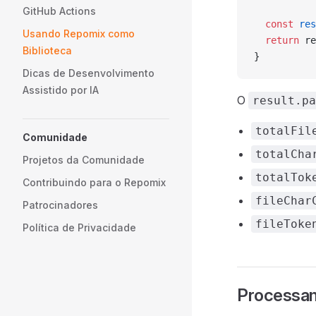
GitHub Actions
  const
 res
Usando Repomix como
  return
 re
Biblioteca
}
Dicas de Desenvolvimento
Assistido por IA
O
result.pa
totalFil
Comunidade
totalCha
Projetos da Comunidade
totalTok
Contribuindo para o Repomix
fileChar
Patrocinadores
fileToke
Política de Privacidade
Processam