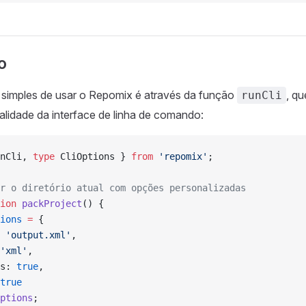
o
 simples de usar o Repomix é através da função
, q
runCli
lidade da interface de linha de comando:
nCli, 
type
 CliOptions } 
from
 'repomix'
;
r o diretório atual com opções personalizadas
ion
 packProject
() {
ions
 =
 {
 
'output.xml'
,
'xml'
,
s: 
true
,
true
ptions
;