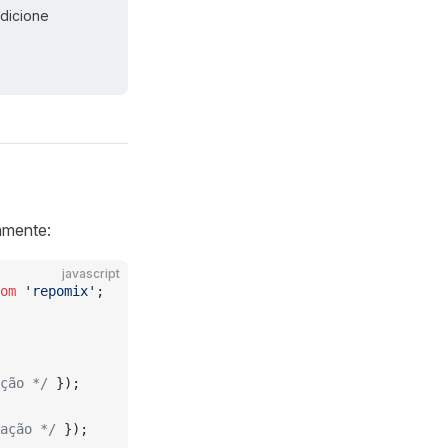
adicione
amente:
javascript
om
 'repomix'
;
ção */
 });
ação */
 });