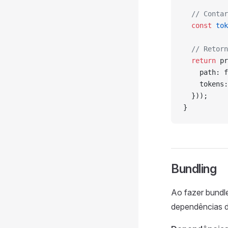
  // Contar
  const
 tok
  // Retorn
  return
 pr
    path: f
    tokens:
  }));
}
Bundling
Ao fazer bundl
dependências d