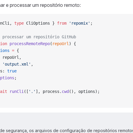
ar e processar um repositório remoto:
nCli, 
type
 CliOptions } 
from
 'repomix'
;
 processar um repositório GitHub
ion
 processRemoteRepo
(
repoUrl
) {
ions
 =
 {
 repoUrl,
 
'output.xml'
,
s: 
true
ptions
;
ait
 runCli
([
'.'
], process.
cwd
(), options);
de segurança, os arquivos de configuração de repositórios remoto