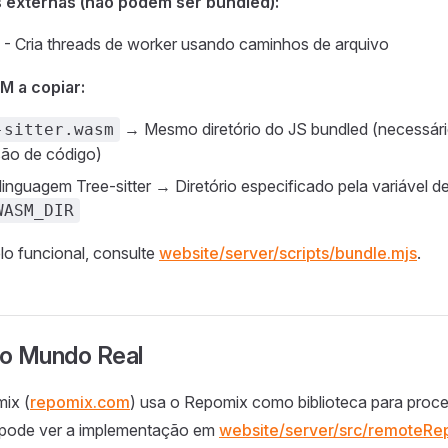
externas (não podem ser bundled):
- Cria threads de worker usando caminhos de arquivo
 a copiar:
→ Mesmo diretório do JS bundled (necessári
-sitter.wasm
ão de código)
linguagem Tree-sitter → Diretório especificado pela variável d
WASM_DIR
o funcional, consulte
website/server/scripts/bundle.mjs
.
o Mundo Real
mix (
repomix.com
) usa o Repomix como biblioteca para proce
 pode ver a implementação em
website/server/src/remoteRep