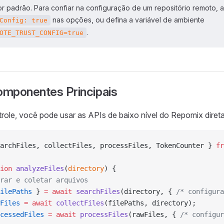
r padrão. Para confiar na configuração de um repositório remoto, 
nas opções, ou defina a variável de ambiente
Config: true
.
OTE_TRUST_CONFIG=true
mponentes Principais
role, você pode usar as APIs de baixo nível do Repomix diret
archFiles, collectFiles, processFiles, TokenCounter } 
fr
ion
 analyzeFiles
(
directory
) {
rar e coletar arquivos
ilePaths
 } 
=
 await
 searchFiles
(directory, { 
/* configura
Files
 =
 await
 collectFiles
(filePaths, directory);
cessedFiles
 =
 await
 processFiles
(rawFiles, { 
/* configur