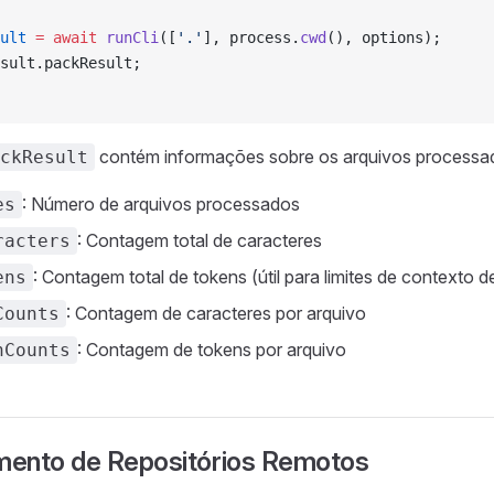
ult
 =
 await
 runCli
([
'.'
], process.
cwd
(), options);
sult.packResult;
contém informações sobre os arquivos processado
ckResult
: Número de arquivos processados
es
: Contagem total de caracteres
racters
: Contagem total de tokens (útil para limites de contexto 
ens
: Contagem de caracteres por arquivo
Counts
: Contagem de tokens por arquivo
nCounts
ento de Repositórios Remotos