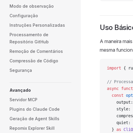
Modo de observação
Configuração
Instruções Personalizadas
Uso Básic
Processamento de
A maneira mais
Repositório GitHub
mesma funciona
Remoção de Comentários
Compressão de Código
import
 { ru
Segurança
// Processa
async
 funct
Avançado
  const
 opt
Servidor MCP
    output:
Plugins do Claude Code
    style: 
    compres
Geração de Agent Skills
    quiet: 
Repomix Explorer Skill
  } 
as
 CliO