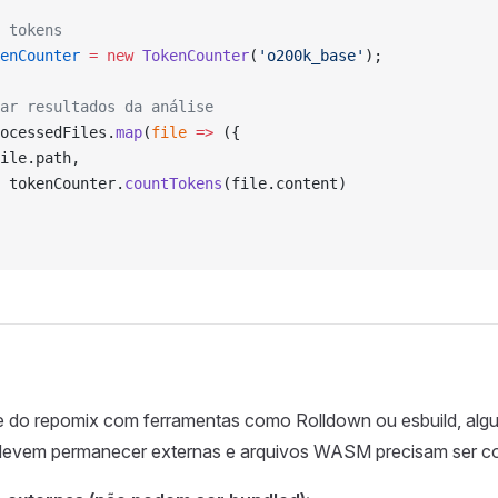
 tokens
enCounter
 =
 new
 TokenCounter
(
'o200k_base'
);
ar resultados da análise
ocessedFiles.
map
(
file
 =>
 ({
ile.path,
 tokenCounter.
countTokens
(file.content)
e do repomix com ferramentas como Rolldown ou esbuild, alg
evem permanecer externas e arquivos WASM precisam ser co