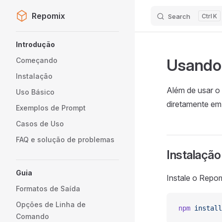
Repomix
Search
K
Skip to content
Sidebar Navigation
Introdução
Usando 
Começando
Instalação
Além de usar o
Uso Básico
diretamente em
Exemplos de Prompt
Casos de Uso
FAQ e solução de problemas
Instalação
Guia
Instale o Repo
Formatos de Saída
Opções de Linha de
npm
 install
Comando