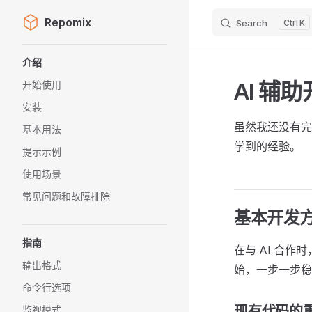
Repomix
Search
K
Skip to content
Sidebar Navigation
介绍
AI 
开始使用
安装
虽然我还没有完
基本用法
学到的经验。
提示示例
使用场景
常见问题和故障排除
基本开发
指南
在与 AI 合
输出格式
始，一步一步稳
命令行选项
现有代码的
监视模式