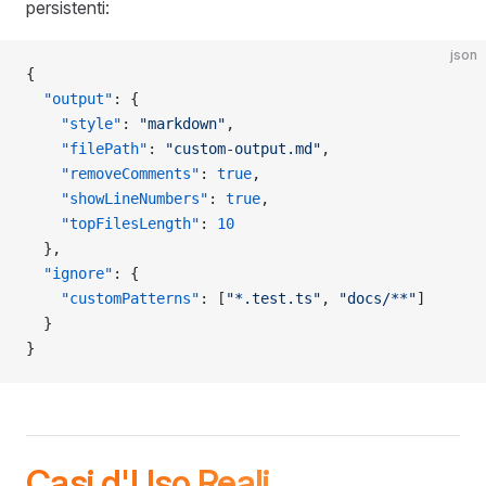
persistenti:
json
{
  "output"
: {
    "style"
: 
"markdown"
,
    "filePath"
: 
"custom-output.md"
,
    "removeComments"
: 
true
,
    "showLineNumbers"
: 
true
,
    "topFilesLength"
: 
10
  },
  "ignore"
: {
    "customPatterns"
: [
"*.test.ts"
, 
"docs/**"
]
  }
}
Casi d'Uso Reali