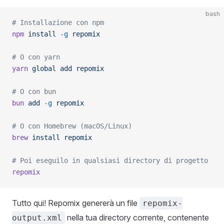
bash
# Installazione con npm
npm
 install
 -g
 repomix
# O con yarn
yarn
 global
 add
 repomix
# O con bun
bun
 add
 -g
 repomix
# O con Homebrew (macOS/Linux)
brew
 install
 repomix
# Poi eseguilo in qualsiasi directory di progetto
repomix
Tutto qui! Repomix genererà un file
repomix-
nella tua directory corrente, contenente
output.xml