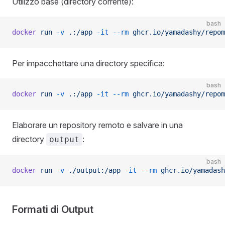
Utilizzo base (directory corrente):
bash
docker
 run
 -v
 .:/app
 -it
 --rm
 ghcr.io/yamadashy/repom
Per impacchettare una directory specifica:
bash
docker
 run
 -v
 .:/app
 -it
 --rm
 ghcr.io/yamadashy/repom
Elaborare un repository remoto e salvare in una
directory
:
output
bash
docker
 run
 -v
 ./output:/app
 -it
 --rm
 ghcr.io/yamadash
Formati di Output