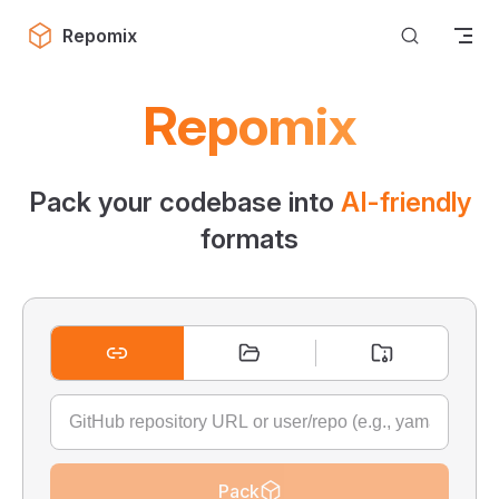
Skip to content
Repomix
Repomix
Pack your codebase into
AI-friendly
formats
Pack