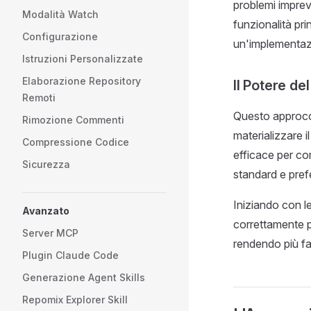
problemi imprev
Modalità Watch
funzionalità pri
Configurazione
un'implementazi
Istruzioni Personalizzate
Elaborazione Repository
Il Potere de
Remoti
Questo approcci
Rimozione Commenti
materializzare i
Compressione Codice
efficace per com
Sicurezza
standard e pref
Iniziando con l
Avanzato
correttamente p
Server MCP
rendendo più fa
Plugin Claude Code
Generazione Agent Skills
Repomix Explorer Skill