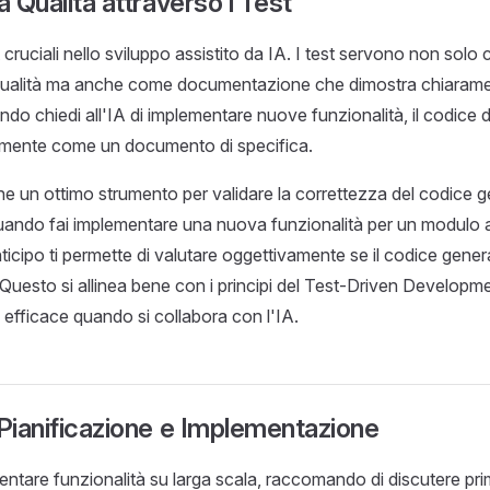
a Qualità attraverso i Test
 cruciali nello sviluppo assistito da IA. I test servono non solo
 qualità ma anche come documentazione che dimostra chiaramen
do chiedi all'IA di implementare nuove funzionalità, il codice d
emente come un documento di specifica.
he un ottimo strumento per validare la correttezza del codice g
ando fai implementare una nuova funzionalità per un modulo all
anticipo ti permette di valutare oggettivamente se il codice gene
Questo si allinea bene con i principi del Test-Driven Develop
 efficace quando si collabora con l'IA.
 Pianificazione e Implementazione
entare funzionalità su larga scala, raccomando di discutere pri