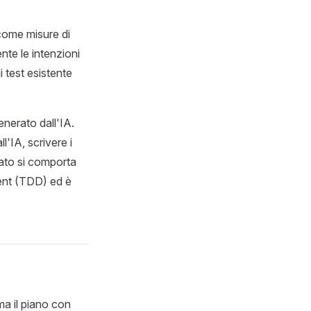
 come misure di
te le intenzioni
i test esistente
enerato dall'IA.
'IA, scrivere i
rato si comporta
ment (TDD) ed è
ma il piano con