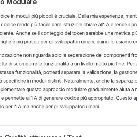
io Modulare
ice in moduli più piccoli è cruciale. Dalla mia esperienza, mante
i codice rende più facile dare istruzioni chiare all'IA e rende il p
ficiente. Anche se il conteggio dei token sarebbe una metrica più 
righe è più pratico per gli sviluppatori umani, quindi lo usiamo 
izzazione non riguarda solo la separazione dei componenti fr
ta di scomporre le funzionalità a un livello molto più fine. Per
a stessa funzionalità, potresti separare la validazione, la gestione
tà specifiche in moduli distinti. Naturalmente, anche la separazion
implementare questo approccio modulare gradualmente aiuta a
re e permette all'IA di generare codice più appropriato. Questo 
o per l'IA ma anche per gli sviluppatori umani.