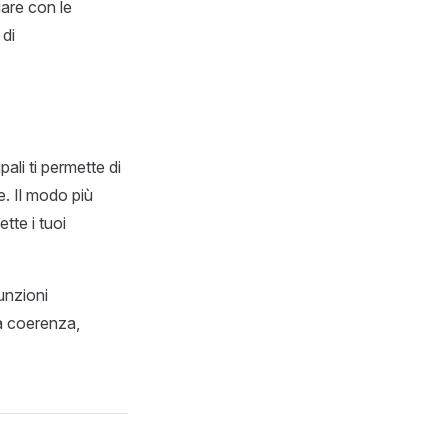
iare con le
 di
ali ti permette di
le. Il modo più
tte i tuoi
unzioni
ua coerenza,