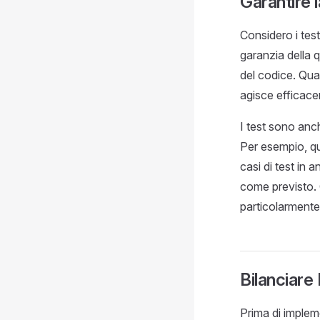
Garantire l
Considero i test
garanzia della
del codice. Quan
agisce efficac
I test sono anc
Per esempio, qu
casi di test in 
come previsto. 
particolarmente
Bilanciare
Prima di implem