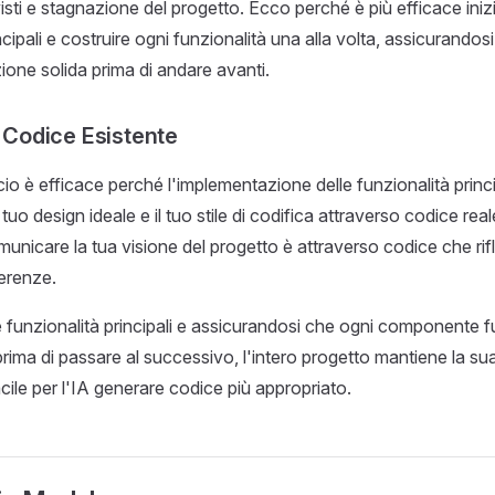
isti e stagnazione del progetto. Ecco perché è più efficace iniz
ncipali e costruire ogni funzionalità una alla volta, assicurandosi
one solida prima di andare avanti.
l Codice Esistente
o è efficace perché l'implementazione delle funzionalità princip
l tuo design ideale e il tuo stile di codifica attraverso codice rea
unicare la tua visione del progetto è attraverso codice che rifle
erenze.
e funzionalità principali e assicurandosi che ogni componente f
rima di passare al successivo, l'intero progetto mantiene la s
cile per l'IA generare codice più appropriato.