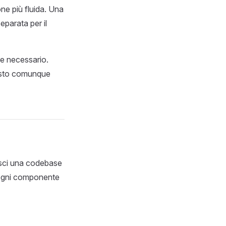
one più fluida. Una
eparata per il
se necessario.
uesto comunque
uisci una codebase
, ogni componente