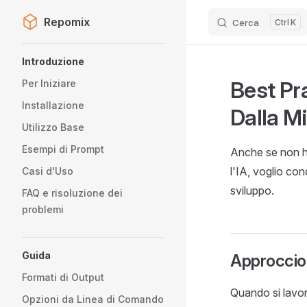
Repomix
Cerca
K
Skip to content
Sidebar Navigation
Introduzione
Best Pra
Per Iniziare
Installazione
Dalla M
Utilizzo Base
Esempi di Prompt
Anche se non h
l'IA, voglio con
Casi d'Uso
sviluppo.
FAQ e risoluzione dei
problemi
Guida
Approccio 
Formati di Output
Quando si lavora
Opzioni da Linea di Comando