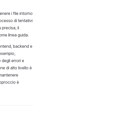
nere i file intorno
rocesso di tentativi
precisa, il
come linea guida.
ontend, backend e
 esempio,
 degli errori e
e di alto livello è
 mantenere
approccio è