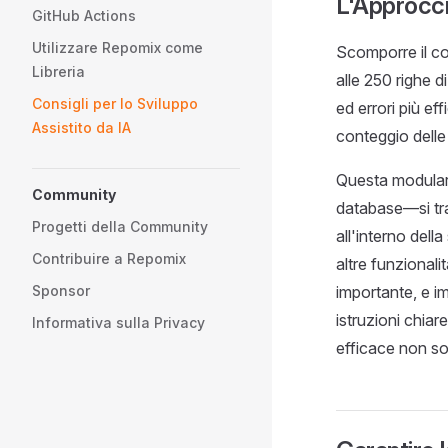
L'Approcc
GitHub Actions
Utilizzare Repomix come
Scomporre il cod
Libreria
alle 250 righe d
Consigli per lo Sviluppo
ed errori più ef
Assistito da IA
conteggio delle 
Questa modular
Community
database—si trat
Progetti della Community
all'interno dell
Contribuire a Repomix
altre funzionali
Sponsor
importante, e 
istruzioni chia
Informativa sulla Privacy
efficace non sol