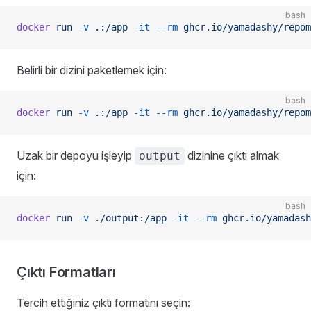
bash
docker
 run
 -v
 .:/app
 -it
 --rm
 ghcr.io/yamadashy/repom
Belirli bir dizini paketlemek için:
bash
docker
 run
 -v
 .:/app
 -it
 --rm
 ghcr.io/yamadashy/repom
Uzak bir depoyu işleyip
dizinine çıktı almak
output
için:
bash
docker
 run
 -v
 ./output:/app
 -it
 --rm
 ghcr.io/yamadash
Çıktı Formatları
Tercih ettiğiniz çıktı formatını seçin: