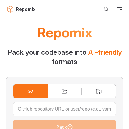
Skip to content
Repomix
Repomix
Pack your codebase into
AI-friendly
formats
Pack