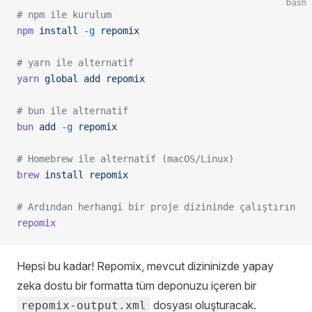
bash
# npm ile kurulum
npm
 install
 -g
 repomix
# yarn ile alternatif
yarn
 global
 add
 repomix
# bun ile alternatif
bun
 add
 -g
 repomix
# Homebrew ile alternatif (macOS/Linux)
brew
 install
 repomix
# Ardından herhangi bir proje dizininde çalıştırın
repomix
Hepsi bu kadar! Repomix, mevcut dizininizde yapay
zeka dostu bir formatta tüm deponuzu içeren bir
dosyası oluşturacak.
repomix-output.xml