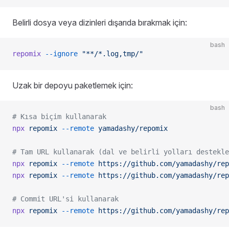
Belirli dosya veya dizinleri dışarıda bırakmak için:
bash
repomix
 --ignore
 "**/*.log,tmp/"
Uzak bir depoyu paketlemek için:
bash
# Kısa biçim kullanarak
npx
 repomix
 --remote
 yamadashy/repomix
# Tam URL kullanarak (dal ve belirli yolları destekle
npx
 repomix
 --remote
 https://github.com/yamadashy/rep
npx
 repomix
 --remote
 https://github.com/yamadashy/rep
# Commit URL'si kullanarak
npx
 repomix
 --remote
 https://github.com/yamadashy/rep