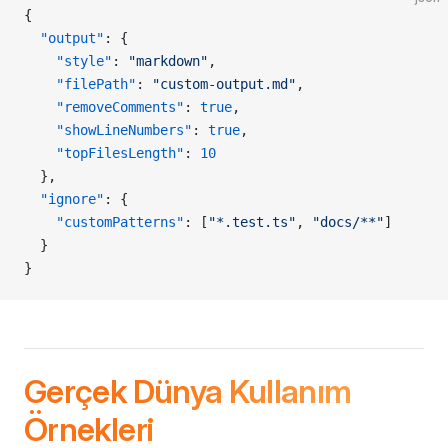
{
  "output"
: {
    "style"
: 
"markdown"
,
    "filePath"
: 
"custom-output.md"
,
    "removeComments"
: 
true
,
    "showLineNumbers"
: 
true
,
    "topFilesLength"
: 
10
  },
  "ignore"
: {
    "customPatterns"
: [
"*.test.ts"
, 
"docs/**"
]
  }
}
Gerçek Dünya Kullanım
Örnekleri