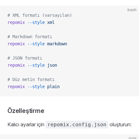
bash
# XML formatı (varsayılan)
repomix
 --style
 xml
# Markdown formatı
repomix
 --style
 markdown
# JSON formatı
repomix
 --style
 json
# Düz metin formatı
repomix
 --style
 plain
Özelleştirme
Kalıcı ayarlar için
oluşturun:
repomix.config.json
json