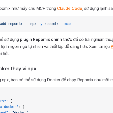
epomix như máy chủ MCP trong
Claude Code
, sử dụng lệnh sa
add
 repomix
 --
 npx
 -y
 repomix
 --mcp
hể sử dụng
plugin Repomix chính thức
để có trải nghiệm thuậ
 lệnh ngôn ngữ tự nhiên và thiết lập dễ dàng hơn. Xem tài liệu
P
 tiết.
ker thay vì npx
g npx, bạn có thể sử dụng Docker để chạy Repomix như một
rs"
: {
x-docker"
: {
and"
: 
"docker"
,