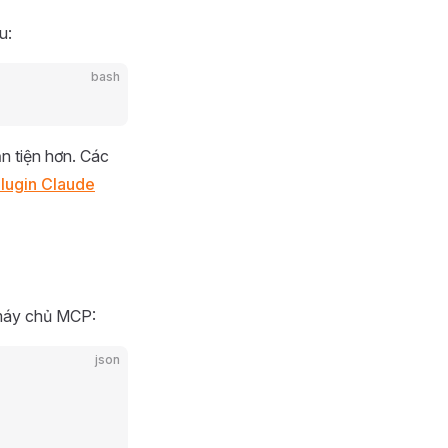
u:
bash
n tiện hơn. Các
lugin Claude
 máy chủ MCP:
json