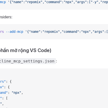
mcp
 '{"name":"repomix","command":"npx","args":["-y","rep
siders:
rs
 --add-mcp
 '{"name":"repomix","command":"npx","args":
phần mở rộng VS Code)
:
cline_mcp_settings.json
rs"
: {
x"
: {
and"
: 
"npx"
,
"
: [
"
,