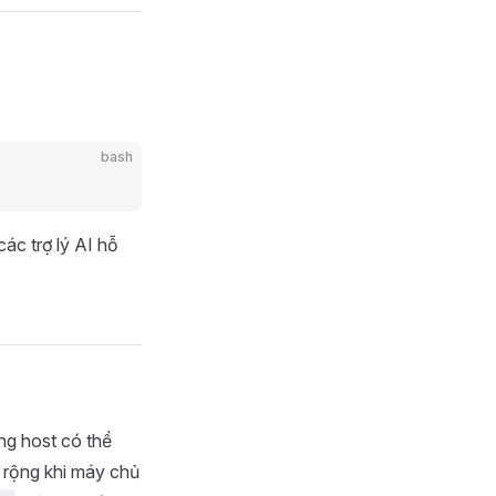
bash
c trợ lý AI hỗ
g host có thể
á rộng khi máy chủ