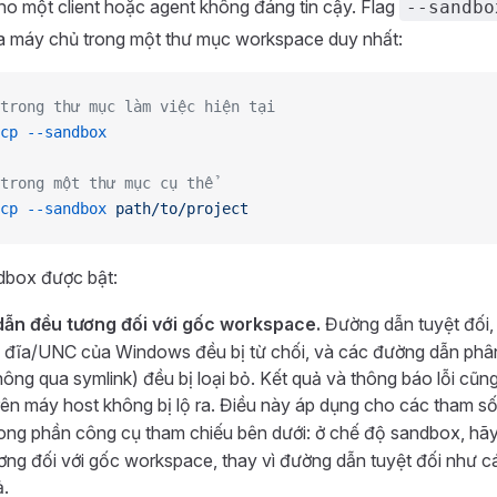
o một client hoặc agent không đáng tin cậy. Flag
--sandbo
a máy chủ trong một thư mục workspace duy nhất:
trong thư mục làm việc hiện tại
cp
 --sandbox
trong một thư mục cụ thể
cp
 --sandbox
 path/to/project
dbox được bật:
ẫn đều tương đối với gốc workspace.
Đường dẫn tuyệt đối
đĩa/UNC của Windows đều bị từ chối, và các đường dẫn phân 
hông qua symlink) đều bị loại bỏ. Kết quả và thông báo lỗi cũng
ên máy host không bị lộ ra. Điều này áp dụng cho các tham s
ong phần công cụ tham chiếu bên dưới: ở chế độ sandbox, hã
ơng đối với gốc workspace, thay vì đường dẫn tuyệt đối như 
ả.