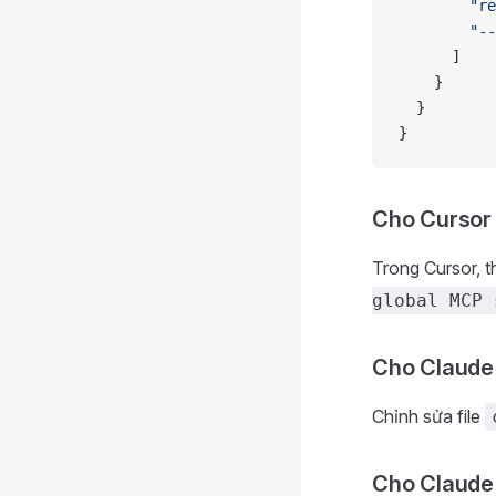
        "re
        "--
      ]
    }
  }
}
Cho Cursor
Trong Cursor, 
global MCP 
Cho Claude
Chỉnh sửa file
Cho Claude