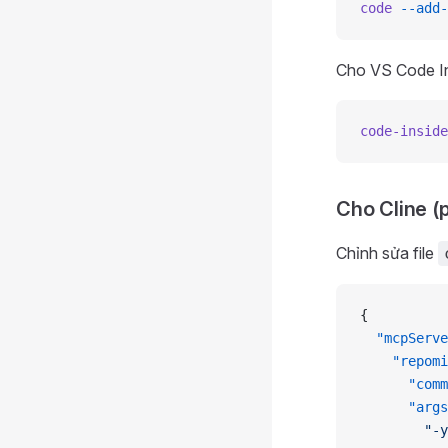
code
 --add-
Cho VS Code In
code-inside
Cho Cline (
Chỉnh sửa file
{
  "mcpServe
    "repomi
      "comm
      "args
        "-y