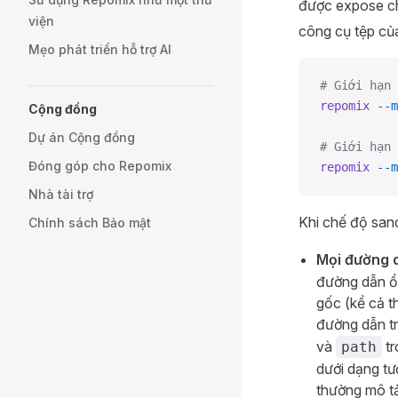
được expose ch
viện
công cụ tệp củ
Mẹo phát triển hỗ trợ AI
# Giới hạn 
repomix
 --m
Cộng đồng
Dự án Cộng đồng
# Giới hạn 
Đóng góp cho Repomix
repomix
 --m
Nhà tài trợ
Khi chế độ san
Chính sách Bảo mật
Mọi đường d
đường dẫn ổ 
gốc (kể cả t
đường dẫn tr
và
tr
path
dưới dạng tư
thường mô t