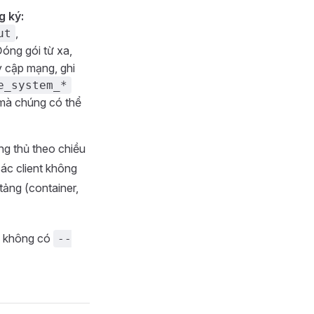
g ký:
,
ut
Đóng gói từ xa,
uy cập mạng, ghi
e_system_*
 mà chúng có thể
ng thủ theo chiều
ác client không
tảng (container,
u không có
--