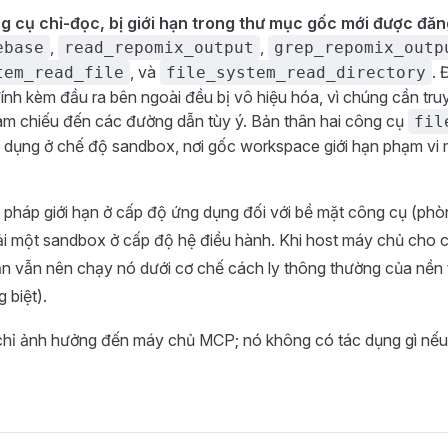
g cụ chỉ-đọc, bị giới hạn trong thư mục gốc mới được đăn
,
,
ebase
read_repomix_output
grep_repomix_outp
, và
. 
tem_read_file
file_system_read_directory
à đính kèm đầu ra bên ngoài đều bị vô hiệu hóa, vì chúng cần tr
am chiếu đến các đường dẫn tùy ý. Bản thân hai công cụ
fil
 dụng ở chế độ sandbox, nơi gốc workspace giới hạn phạm vi
 pháp giới hạn ở cấp độ ứng dụng đối với bề mặt công cụ (phò
ải một sandbox ở cấp độ hệ điều hành. Khi host máy chủ cho c
ạn vẫn nên chạy nó dưới cơ chế cách ly thông thường của nền 
 biệt).
hỉ ảnh hưởng đến máy chủ MCP; nó không có tác dụng gì nế