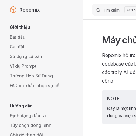
Repomix
Tìm kiếm
K
Skip to content
Sidebar Navigation
Giới thiệu
Máy ch
Bắt đầu
Cài đặt
Repomix hỗ tr
Sử dụng cơ bản
codebase của 
Ví dụ Prompt
các trợ lý AI đ
Trường Hợp Sử Dụng
công.
FAQ và khắc phục sự cố
NOTE
Hướng dẫn
Đây là một tín
Định dạng đầu ra
dùng và việc 
Tùy chọn dòng lệnh
Chế độ theo dõi