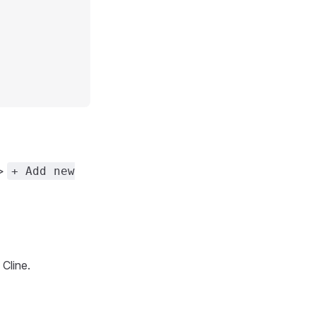
>
+ Add new
 Cline.