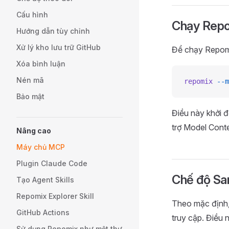
Cấu hình
Chạy Rep
Hướng dẫn tùy chỉnh
Xử lý kho lưu trữ GitHub
Để chạy Repom
Xóa bình luận
Nén mã
repomix
 --m
Bảo mật
Điều này khởi 
trợ Model Conte
Nâng cao
Máy chủ MCP
Plugin Claude Code
Chế độ Sa
Tạo Agent Skills
Repomix Explorer Skill
Theo mặc định,
GitHub Actions
truy cập. Điều 
Sử dụng Repomix như một thư