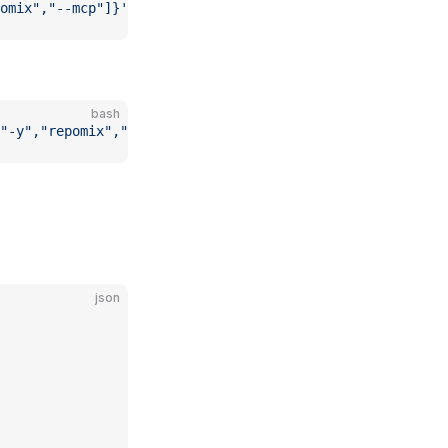
omix","--mcp"]}'
bash
["-y","repomix","--mcp"]}'
json