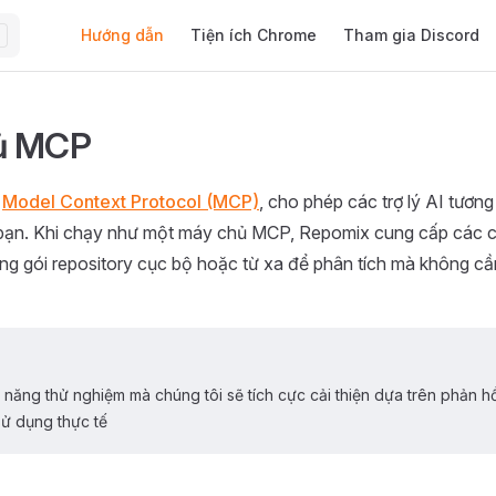
Main Navigation
Hướng dẫn
Tiện ích Chrome
Tham gia Discord
ủ MCP
ợ
Model Context Protocol (MCP)
, cho phép các trợ lý AI tương 
bạn. Khi chạy như một máy chủ MCP, Repomix cung cấp các 
óng gói repository cục bộ hoặc từ xa để phân tích mà không cần
h năng thử nghiệm mà chúng tôi sẽ tích cực cải thiện dựa trên phản h
sử dụng thực tế