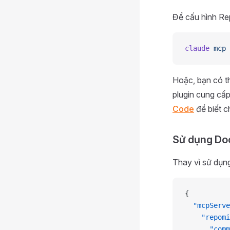
Để cấu hình R
claude
 mcp
 
Hoặc, bạn có t
plugin cung cấp
Code
để biết chi
Sử dụng Doc
Thay vì sử dụn
{
  "mcpServe
    "repomi
      "comm