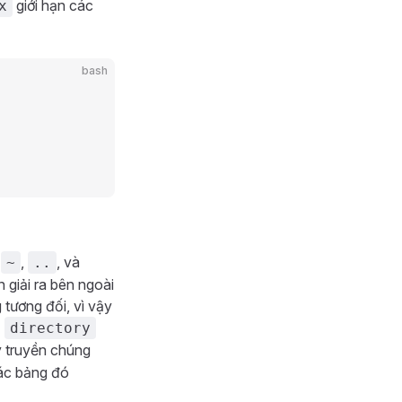
giới hạn các
x
bash
,
,
, và
~
..
giải ra bên ngoài
 tương đối, vì vậy
ố
directory
y truyền chúng
các bảng đó