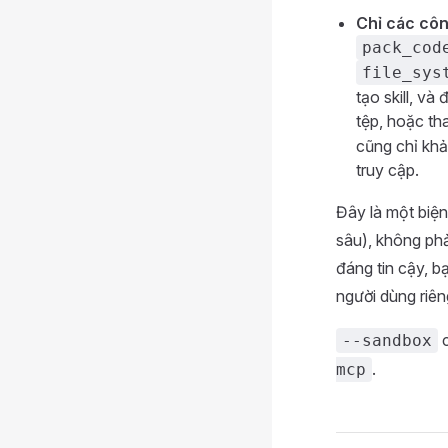
Chỉ các côn
pack_cod
file_sys
tạo skill, v
tệp, hoặc th
cũng chỉ khả
truy cập.
Đây là một biện
sâu), không ph
đáng tin cậy, b
người dùng riêng
c
--sandbox
.
mcp