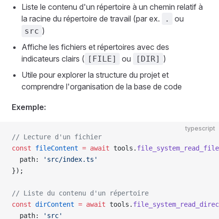
Liste le contenu d'un répertoire à un chemin relatif à
la racine du répertoire de travail (par ex.
ou
.
)
src
Affiche les fichiers et répertoires avec des
indicateurs clairs (
ou
)
[FILE]
[DIR]
Utile pour explorer la structure du projet et
comprendre l'organisation de la base de code
Exemple:
typescript
// Lecture d'un fichier
const
 fileContent
 =
 await
 tools.
file_system_read_file
  path: 
'src/index.ts'
});
// Liste du contenu d'un répertoire
const
 dirContent
 =
 await
 tools.
file_system_read_direc
  path: 
'src'