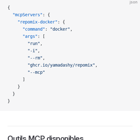
json
{
  "mcpServers"
: {
    "repomix-docker"
: {
      "command"
: 
"docker"
,
      "args"
: [
        "run"
,
        "-i"
,
        "--rm"
,
        "ghcr.io/yamadashy/repomix"
,
        "--mcp"
      ]
    }
  }
}
Outils MCP disponibles