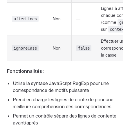
Lignes à affich
chaque corre
Non
—
afterLines
(comme
grep
sur
contextL
Effectuer une
Non
correspondanc
ignoreCase
false
la casse
Fonctionnalités :
Utilise la syntaxe JavaScript RegExp pour une
correspondance de motifs puissante
Prend en charge les lignes de contexte pour une
meilleure compréhension des correspondances
Permet un contrôle séparé des lignes de contexte
avant/après