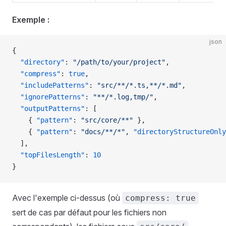
Exemple :
json
{
  "directory"
: 
"/path/to/your/project"
,
  "compress"
: 
true
,
  "includePatterns"
: 
"src/**/*.ts,**/*.md"
,
  "ignorePatterns"
: 
"**/*.log,tmp/"
,
  "outputPatterns"
: [
    { 
"pattern"
: 
"src/core/**"
 },
    { 
"pattern"
: 
"docs/**/*"
, 
"directoryStructureOnly
  ],
  "topFilesLength"
: 
10
}
Avec l'exemple ci-dessus (où
compress: true
sert de cas par défaut pour les fichiers non