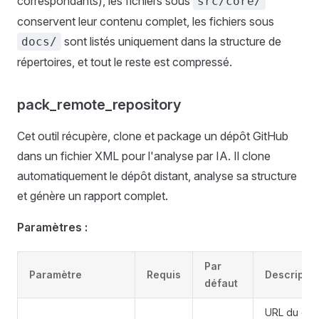
correspondants), les fichiers sous
src/core/
conservent leur contenu complet, les fichiers sous
sont listés uniquement dans la structure de
docs/
répertoires, et tout le reste est compressé.
pack_remote_repository
Cet outil récupère, clone et package un dépôt GitHub
dans un fichier XML pour l'analyse par IA. Il clone
automatiquement le dépôt distant, analyse sa structure
et génère un rapport complet.
Paramètres :
Par
Paramètre
Requis
Descriptio
défaut
URL du dép