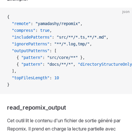
json
{
  "remote"
: 
"yamadashy/repomix"
,
  "compress"
: 
true
,
  "includePatterns"
: 
"src/**/*.ts,**/*.md"
,
  "ignorePatterns"
: 
"**/*.log,tmp/"
,
  "outputPatterns"
: [
    { 
"pattern"
: 
"src/core/**"
 },
    { 
"pattern"
: 
"docs/**/*"
, 
"directoryStructureOnly
  ],
  "topFilesLength"
: 
10
}
read_repomix_output
Cet outil lit le contenu d'un fichier de sortie généré par
Repomix. Il prend en charge la lecture partielle avec