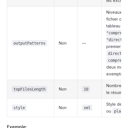
les exclusi
Niveaux d'in
fichier de 
tableau d'
"compress
"director
Non
—
outputPatterns
premier mot
director
compress
deux indica
exempter d
Nombre de p
Non
topFilesLength
10
le résumé 
Style de fo
Non
style
xml
ou
plain
Exemple: