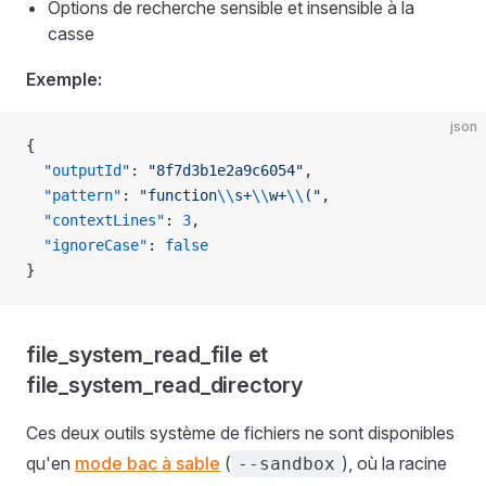
Options de recherche sensible et insensible à la
casse
Exemple:
json
{
  "outputId"
: 
"8f7d3b1e2a9c6054"
,
  "pattern"
: 
"function
\\
s+
\\
w+
\\
("
,
  "contextLines"
: 
3
,
  "ignoreCase"
: 
false
}
file_system_read_file et
file_system_read_directory
Ces deux outils système de fichiers ne sont disponibles
qu'en
mode bac à sable
(
), où la racine
--sandbox