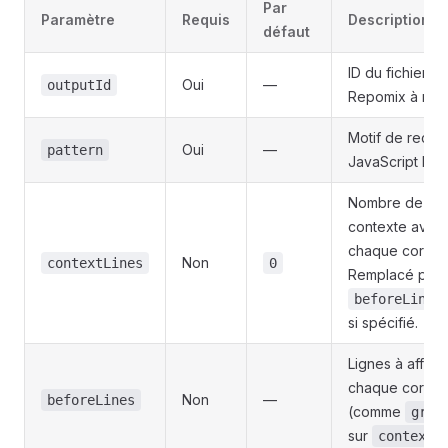
Par
Paramètre
Requis
Description
défaut
ID du fichier de
Oui
—
outputId
Repomix à rec
Motif de reche
Oui
—
pattern
JavaScript Re
Nombre de lig
contexte avant
chaque corres
Non
contextLines
0
Remplacé par
beforeLines
si spécifié.
Lignes à affich
chaque corre
Non
—
beforeLines
(comme
grep
sur
contextL