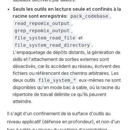
Seuls les outils en lecture seule et confinés à la
racine sont enregistrés:
,
pack_codebase
,
read_repomix_output
,
grep_repomix_output
et
file_system_read_file
.
file_system_read_directory
L'empaquetage de dépôts distants, la génération de
skills et l'attachement de sorties externes sont
désactivés, car ils accèdent au réseau, écrivent des
fichiers ou référencent des chemins arbitraires. Les
deux outils
eux-mêmes ne sont
file_system_*
disponibles qu'en mode bac à sable, où la racine du
répertoire de travail délimite ce qu'ils peuvent
atteindre.
Il s'agit d'un confinement de la surface d'outils au
niveau applicatif (défense en profondeur), et non d'un
bac à sable au niveau du système d'exploitation.