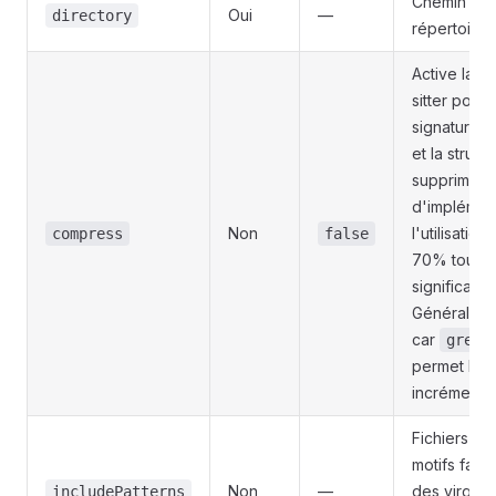
Chemin abs
Oui
—
directory
répertoire
Active la 
sitter pour 
signatures 
et la struct
supprimant 
d'implément
Non
l'utilisatio
compress
false
70% tout e
significati
Généraleme
car
grep_
permet la r
incrémenta
Fichiers à 
motifs fast
Non
—
des virgule
includePatterns