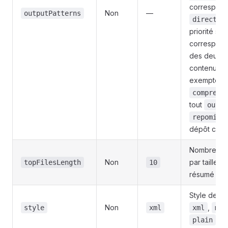
correspond
Non
—
outputPatterns
director
priorité sur
correspond
des deux in
contenu com
exempter de
compress
tout
outpu
repomix.
dépôt cible
Nombre de p
Non
par taille à
topFilesLength
10
résumé des
Style de for
Non
,
style
xml
xml
mar
plain