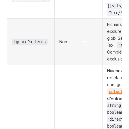
,
{js,ts}"
"src/**,
Fichiers su
exclure ave
glob. Sépar
Non
—
ignorePatterns
(ex :
"tes
Complète
exclusions 
Niveaux d'i
reflétant l'
configurati
output.p
d'entrées
string, "
boolean,
"director
boolean }