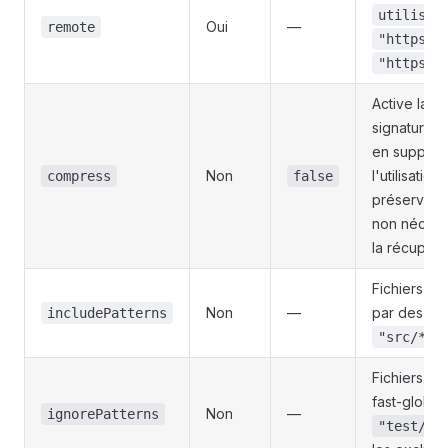
utilisat
Oui
—
remote
"https:/
"https:/
Active la c
signatures 
en supprima
Non
l'utilisati
compress
false
préservant 
non nécess
la récupéra
Fichiers à 
Non
—
par des vir
includePatterns
"src/**,
Fichiers su
fast-glob. 
Non
—
ignorePatterns
"test/**