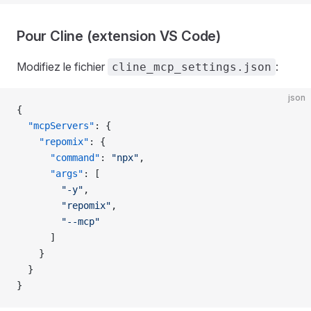
Pour Cline (extension VS Code)
Modifiez le fichier
:
cline_mcp_settings.json
json
{
  "mcpServers"
: {
    "repomix"
: {
      "command"
: 
"npx"
,
      "args"
: [
        "-y"
,
        "repomix"
,
        "--mcp"
      ]
    }
  }
}