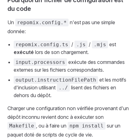
Pourquoi un fichier de configuration est
du code
Un
n'est pas une simple
repomix.config.*
donnée:
/
/
est
repomix.config.ts
.js
.mjs
exécuté
lors de son chargement.
exécute des commandes
input.processors
externes sur les fichiers correspondants.
et les motifs
output.instructionFilePath
d'inclusion utilisant
lisent des fichiers en
../
dehors du dépôt.
Charger une configuration non vérifiée provenant d'un
dépôt inconnu revient donc à exécuter son
, ou à faire un
sur un
Makefile
npm install
paquet doté de scripts de cycle de vie.