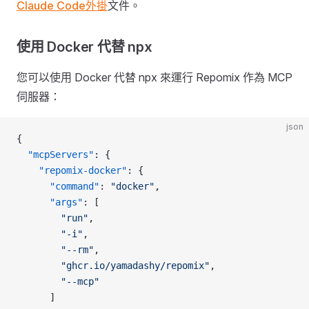
Claude Code外掛
文件。
使用 Docker 代替 npx
您可以使用 Docker 代替 npx 來運行 Repomix 作為 MCP
伺服器：
json
{
  "mcpServers"
: {
    "repomix-docker"
: {
      "command"
: 
"docker"
,
      "args"
: [
        "run"
,
        "-i"
,
        "--rm"
,
        "ghcr.io/yamadashy/repomix"
,
        "--mcp"
      ]