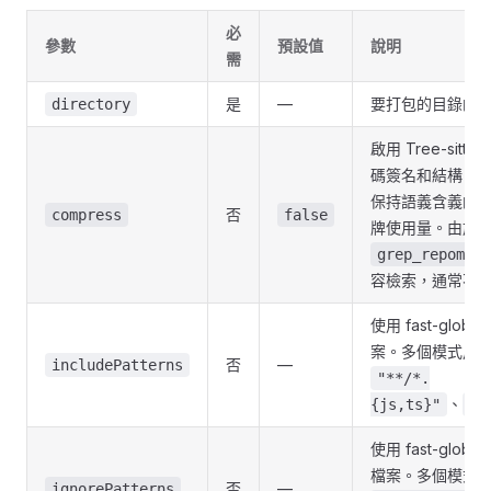
必
參數
預設值
說明
需
是
—
要打包的目錄的
directory
啟用 Tree-sit
碼簽名和結構，
保持語義含義的同
否
compress
false
牌使用量。由於
grep_repomix_
容檢索，通常不
使用 fast-gl
案。多個模式用
否
—
includePatterns
"**/*.
、
{js,ts}"
"s
使用 fast-gl
檔案。多個模式
否
—
ignorePatterns