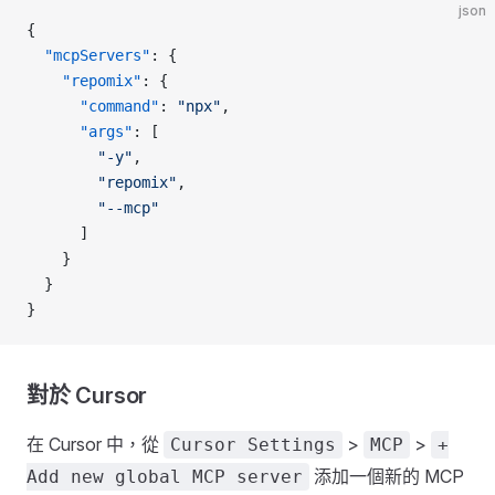
json
{
  "mcpServers"
: {
    "repomix"
: {
      "command"
: 
"npx"
,
      "args"
: [
        "-y"
,
        "repomix"
,
        "--mcp"
      ]
    }
  }
}
對於 Cursor
在 Cursor 中，從
>
>
Cursor Settings
MCP
+
添加一個新的 MCP
Add new global MCP server