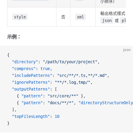
小排序）
輸出格式樣式：
否
style
xml
或
json
plai
示例：
json
{
  "directory"
: 
"/path/to/your/project"
,
  "compress"
: 
true
,
  "includePatterns"
: 
"src/**/*.ts,**/*.md"
,
  "ignorePatterns"
: 
"**/*.log,tmp/"
,
  "outputPatterns"
: [
    { 
"pattern"
: 
"src/core/**"
 },
    { 
"pattern"
: 
"docs/**/*"
, 
"directoryStructureOnly
  ],
  "topFilesLength"
: 
10
}