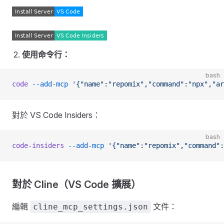
使用命令行：
bash
code
 --add-mcp
 '{"name":"repomix","command":"npx","ar
對於 VS Code Insiders：
bash
code-insiders
 --add-mcp
 '{"name":"repomix","command":
對於 Cline（VS Code 擴展）
編輯
文件：
cline_mcp_settings.json