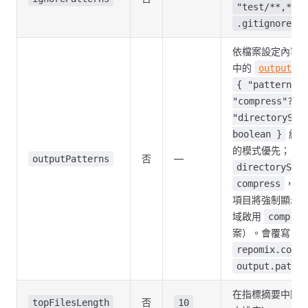
"test/**,*.sp
和
.gitignore
依檔案設定內容
中的
output.pa
{ "pattern": 
"compress"?: 
"directoryStr
組成
boolean }
的模式優先；
否
—
outputPatterns
directoryStru
，未
compress
項目將強制顯示
域啟用
compres
案）。會覆寫目
repomix.confi
output.patter
在指標摘要中顯
否
topFilesLength
10