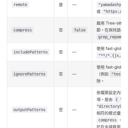
是
—
remote
"yamadashy/re
或
"https://g
啟用 Tree-s
否
節。在保持語義含
compress
false
grep_repomix_
使用 fast-g
否
—
includePatterns
"**/*.{js,ts}
使用 fast-g
否
—
（例如
ignorePatterns
"test/*
除。
依檔案設定內容
項。是由
{ "pa
"directoryStr
否
—
outputPatterns
相符的模式優先
，未
compress
於在全域啟用
co