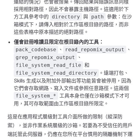
連結的情況）也會被捨棄。傳回結果與錯誤訊息同樣
採用相對路徑，因此不會暴露主機路徑。這適用於下
方工具參考中的
與
參數：在沙
directory
path
箱模式下，請傳入相對於工作區根目錄的路徑，而非
這些表格中原本描述的絕對路徑。
僅會註冊唯讀且限定在根目錄內的工具：
、
、
pack_codebase
read_repomix_output
、
grep_repomix_output
和
file_system_read_file
。遠端打包、
file_system_read_directory
Skills 生成以及附加外部輸出等功能皆會被停用，因為
它們會存取網路、寫入文件或參照任意路徑。這兩個
工具本身也僅在沙箱模式下才可
file_system_*
用，其可存取範圍由工作區根目錄所限定。
這是在應用程式層級對工具介面所做的限制（縱深防
禦），並非作業系統層級的沙箱。若要為不受信任的用戶
端託管此伺服器，仍應在您所在平台慣用的隔離機制下運