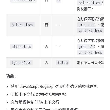
contextLines
0
/
beforeLines
af
則被覆蓋。
在每個匹配項前顯示
否
—
）。優先
beforeLines
grep -B
。
contextLines
在每個匹配項後顯示
否
—
）。優先
afterLines
grep -A
。
contextLines
否
執行不區分大小寫的
ignoreCase
false
功能：
使用 JavaScript RegExp 語法進行強大的模式匹配
支援上下文行以更好地理解匹配
允許單獨控制前/後上下文行