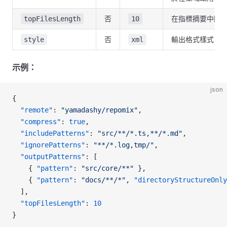
否
在指標摘要中顯
topFilesLength
10
否
輸出格式樣式：
style
xml
示例：
json
{
  "remote"
: 
"yamadashy/repomix"
,
  "compress"
: 
true
,
  "includePatterns"
: 
"src/**/*.ts,**/*.md"
,
  "ignorePatterns"
: 
"**/*.log,tmp/"
,
  "outputPatterns"
: [
    { 
"pattern"
: 
"src/core/**"
 },
    { 
"pattern"
: 
"docs/**/*"
, 
"directoryStructureOnly
  ],
  "topFilesLength"
: 
10
}