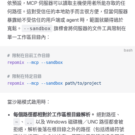
依預設，MCP 伺服器可以讀取主機使用者所能存取的任
何路徑。這對受信任的本地助手而言很方便，但當伺服器
暴露給不受信任的用戶端或 agent 時，範圍就顯得過於
寬鬆。
旗標會將伺服器的文件工具限制在
--sandbox
單一工作區目錄內：
bash
# 限制在目前工作目錄
repomix
 --mcp
 --sandbox
# 限制在特定目錄
repomix
 --mcp
 --sandbox
 path/to/project
當沙箱模式啟用時：
每個路徑都相對於工作區根目錄解析。
絕對路徑、
、
以及 Windows 磁碟機／UNC 路徑都會被
~
..
拒絕，解析後落在根目錄之外的路徑（包括透過符號