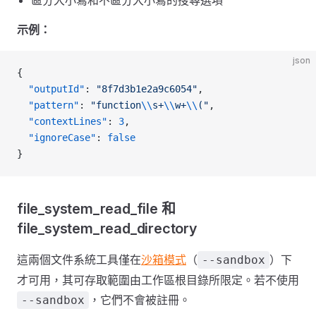
區分大小寫和不區分大小寫的搜尋選項
示例：
json
{
  "outputId"
: 
"8f7d3b1e2a9c6054"
,
  "pattern"
: 
"function
\\
s+
\\
w+
\\
("
,
  "contextLines"
: 
3
,
  "ignoreCase"
: 
false
}
file_system_read_file 和
file_system_read_directory
這兩個文件系統工具僅在
沙箱模式
（
）下
--sandbox
才可用，其可存取範圍由工作區根目錄所限定。若不使用
，它們不會被註冊。
--sandbox