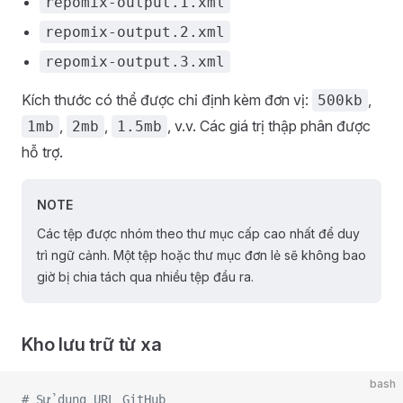
repomix-output.1.xml
repomix-output.2.xml
repomix-output.3.xml
Kích thước có thể được chỉ định kèm đơn vị:
,
500kb
,
,
, v.v. Các giá trị thập phân được
1mb
2mb
1.5mb
hỗ trợ.
NOTE
Các tệp được nhóm theo thư mục cấp cao nhất để duy
trì ngữ cảnh. Một tệp hoặc thư mục đơn lẻ sẽ không bao
giờ bị chia tách qua nhiều tệp đầu ra.
Kho lưu trữ từ xa
bash
# Sử dụng URL GitHub