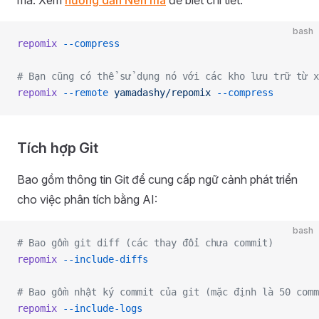
mã. Xem
hướng dẫn Nén mã
để biết chi tiết.
bash
repomix
 --compress
# Bạn cũng có thể sử dụng nó với các kho lưu trữ từ x
repomix
 --remote
 yamadashy/repomix
 --compress
Tích hợp Git
Bao gồm thông tin Git để cung cấp ngữ cảnh phát triển
cho việc phân tích bằng AI:
bash
# Bao gồm git diff (các thay đổi chưa commit)
repomix
 --include-diffs
# Bao gồm nhật ký commit của git (mặc định là 50 comm
repomix
 --include-logs