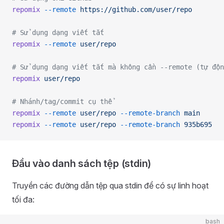
repomix
 --remote
 https://github.com/user/repo
# Sử dụng dạng viết tắt
repomix
 --remote
 user/repo
# Sử dụng dạng viết tắt mà không cần --remote (tự độn
repomix
 user/repo
# Nhánh/tag/commit cụ thể
repomix
 --remote
 user/repo
 --remote-branch
 main
repomix
 --remote
 user/repo
 --remote-branch
 935b695
Đầu vào danh sách tệp (stdin)
Truyền các đường dẫn tệp qua stdin để có sự linh hoạt
tối đa:
bash