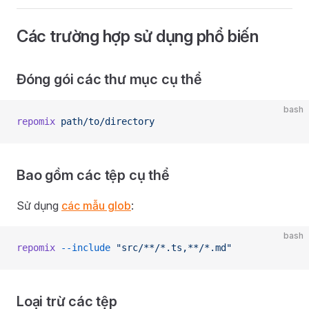
Các trường hợp sử dụng phổ biến
Đóng gói các thư mục cụ thể
bash
repomix
 path/to/directory
Bao gồm các tệp cụ thể
Sử dụng
các mẫu glob
:
bash
repomix
 --include
 "src/**/*.ts,**/*.md"
Loại trừ các tệp