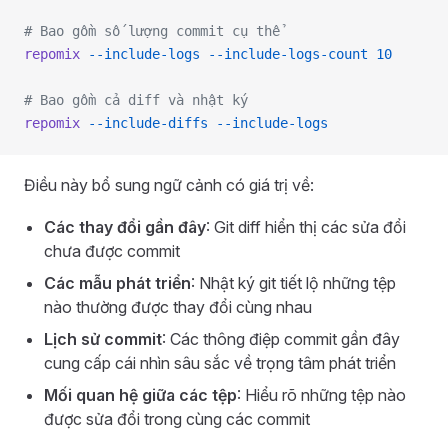
# Bao gồm số lượng commit cụ thể
repomix
 --include-logs
 --include-logs-count
 10
# Bao gồm cả diff và nhật ký
repomix
 --include-diffs
 --include-logs
Điều này bổ sung ngữ cảnh có giá trị về:
Các thay đổi gần đây
: Git diff hiển thị các sửa đổi
chưa được commit
Các mẫu phát triển
: Nhật ký git tiết lộ những tệp
nào thường được thay đổi cùng nhau
Lịch sử commit
: Các thông điệp commit gần đây
cung cấp cái nhìn sâu sắc về trọng tâm phát triển
Mối quan hệ giữa các tệp
: Hiểu rõ những tệp nào
được sửa đổi trong cùng các commit