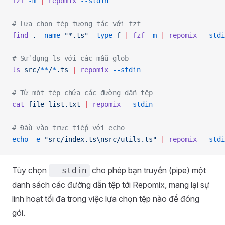
fzf
 -m
 |
 repomix
 --stdin
# Lựa chọn tệp tương tác với fzf
find
 .
 -name
 "*.ts"
 -type
 f
 |
 fzf
 -m
 |
 repomix
 --stdi
# Sử dụng ls với các mẫu glob
ls
 src/
**
/
*
.ts
 |
 repomix
 --stdin
# Từ một tệp chứa các đường dẫn tệp
cat
 file-list.txt
 |
 repomix
 --stdin
# Đầu vào trực tiếp với echo
echo
 -e
 "src/index.ts\nsrc/utils.ts"
 |
 repomix
 --stdi
Tùy chọn
cho phép bạn truyền (pipe) một
--stdin
danh sách các đường dẫn tệp tới Repomix, mang lại sự
linh hoạt tối đa trong việc lựa chọn tệp nào để đóng
gói.