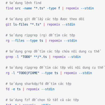
# Sử dụng lệnh find
find
 src
 -name
 "*.ts"
 -type
 f
 |
 repomix
 --stdin
# Sử dụng git để lấy các tệp được theo dõi
git
 ls-files
 "*.ts"
 |
 repomix
 --stdin
# Sử dụng ripgrep (rg) để tìm các tệp
rg
 --files
 --type
 ts
 |
 repomix
 --stdin
# Sử dụng grep để tìm các tệp chứa nội dung cụ thể
grep
 -l
 "TODO"
 **
/
*
.ts
 |
 repomix
 --stdin
# Sử dụng ripgrep để tìm các tệp với nội dung cụ thể
rg
 -l
 "TODO|FIXME"
 --type
 ts
 |
 repomix
 --stdin
# Sử dụng sharkdp/fd để tìm các tệp
fd
 -e
 ts
 |
 repomix
 --stdin
# Sử dụng fzf để chọn từ tất cả các tệp