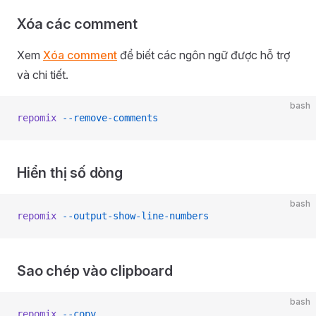
Xóa các comment
Xem
Xóa comment
để biết các ngôn ngữ được hỗ trợ
và chi tiết.
bash
repomix
 --remove-comments
Hiển thị số dòng
bash
repomix
 --output-show-line-numbers
Sao chép vào clipboard
bash
repomix
 --copy