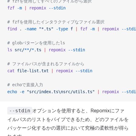
# fzfを使用してすべてのファイルから選択
fzf
 -m
 |
 repomix
 --stdin
# fzfを使用したインタラクティブなファイル選択
find
 .
 -name
 "*.ts"
 -type
 f
 |
 fzf
 -m
 |
 repomix
 --stdi
# globパターンを使用したls
ls
 src/
**
/
*
.ts
 |
 repomix
 --stdin
# ファイルパスが含まれるファイルから
cat
 file-list.txt
 |
 repomix
 --stdin
# echoで直接入力
echo
 -e
 "src/index.ts\nsrc/utils.ts"
 |
 repomix
 --stdi
オプションを使用すると、Repomixにファ
--stdin
イルパスのリストをパイプできるため、どのファイルを
パッケージ化するかの選択において究極の柔軟性が得ら