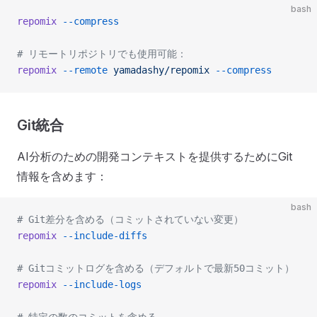
bash
repomix
 --compress
# リモートリポジトリでも使用可能：
repomix
 --remote
 yamadashy/repomix
 --compress
Git統合
AI分析のための開発コンテキストを提供するためにGit
情報を含めます：
bash
# Git差分を含める（コミットされていない変更）
repomix
 --include-diffs
# Gitコミットログを含める（デフォルトで最新50コミット）
repomix
 --include-logs