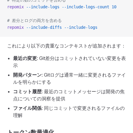
# 特定の数のコミットを含める
repomix
 --include-logs
 --include-logs-count
 10
# 差分とログの両方を含める
repomix
 --include-diffs
 --include-logs
これにより以下の貴重なコンテキストが追加されます：
最近の変更
: Git差分はコミットされていない変更を表
示
開発パターン
: Gitログは通常一緒に変更されるファイ
ルを明らかにする
コミット履歴
: 最近のコミットメッセージは開発の焦
点についての洞察を提供
ファイル関係
: 同じコミットで変更されるファイルの
理解
トークン数最適化