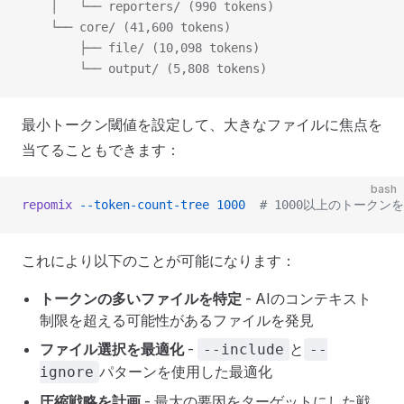
    │   └── reporters/ (990 tokens)
    └── core/ (41,600 tokens)
        ├── file/ (10,098 tokens)
        └── output/ (5,808 tokens)
最小トークン閾値を設定して、大きなファイルに焦点を
当てることもできます：
bash
repomix
 --token-count-tree
 1000
  # 1000以上のトーク
これにより以下のことが可能になります：
トークンの多いファイルを特定
- AIのコンテキスト
制限を超える可能性があるファイルを発見
ファイル選択を最適化
-
と
--include
--
パターンを使用した最適化
ignore
圧縮戦略を計画
- 最大の要因をターゲットにした戦