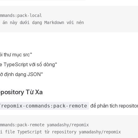
mmands:pack-local
 án này dưới dạng Markdown với nén
i thư mục src"
le TypeScript với số dòng"
 ở định dạng JSON"
pository Từ Xa
để phân tích reposito
/repomix-commands:pack-remote
mmands:pack-remote yamadashy/repomix
i file TypeScript từ repository yamadashy/repomix