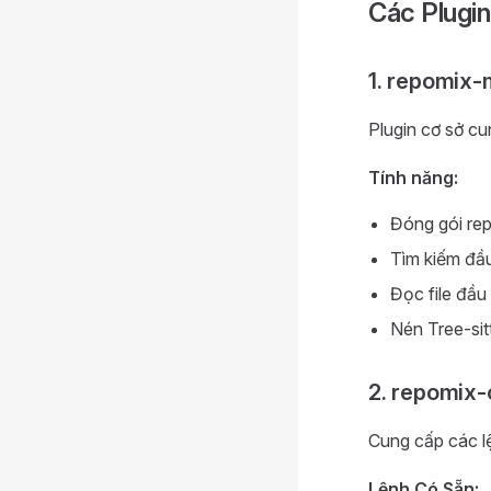
Các Plugi
1. repomix-
Plugin cơ sở cu
Tính năng:
Đóng gói rep
Tìm kiếm đầu
Đọc file đầu
Nén Tree-si
2. repomix-
Cung cấp các lện
Lệnh Có Sẵn: