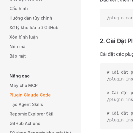
Cấu hình
Hướng dẫn tùy chỉnh
/plugin mar
Xử lý kho lưu trữ GitHub
Xóa bình luận
2. Cài Đặt P
Nén mã
Cài đặt các plu
Bảo mật
# Cài đặt p
Nâng cao
/plugin ins
Máy chủ MCP
# Cài đặt p
Plugin Claude Code
/plugin ins
Tạo Agent Skills
# Cài đặt p
Repomix Explorer Skill
/plugin ins
GitHub Actions
Sử dụng Repomix như một thư