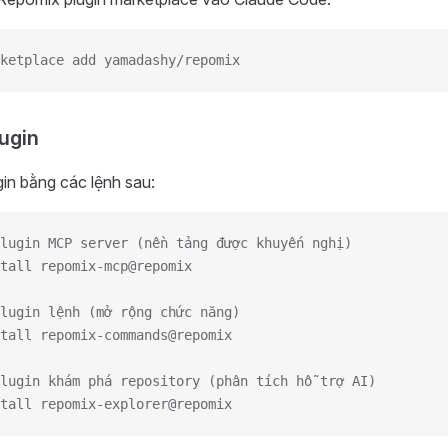
ketplace add yamadashy/repomix
lugin
gin bằng các lệnh sau:
lugin MCP server (nền tảng được khuyến nghị)
tall repomix-mcp@repomix
lugin lệnh (mở rộng chức năng)
tall repomix-commands@repomix
lugin khám phá repository (phân tích hỗ trợ AI)
tall repomix-explorer@repomix