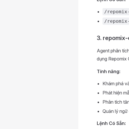
/repomix
/repomix
3. repomix-
Agent phân tíc
dụng Repomix 
Tính năng:
Khám phá và
Phát hiện mẫ
Phân tích tă
Quản lý ngữ 
Lệnh Có Sẵn: