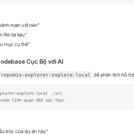
hánh main với nén"
file tài liệu"
hư mục cụ thể"
odebase Cục Bộ với AI
để phân tích hỗ trợ
/repomix-explorer:explore-local
plorer:explore-local ./src
code liên quan đến xác thực
ấu trúc của dự án này"