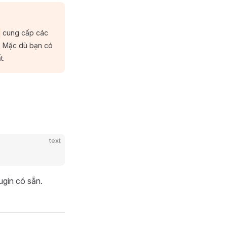
cung cấp các
I. Mặc dù bạn có
t.
text
ugin có sẵn.