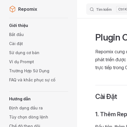
Repomix
Tìm kiếm
K
Skip to content
Sidebar Navigation
Giới thiệu
Plugin 
Bắt đầu
Cài đặt
Repomix cung c
Sử dụng cơ bản
phát triển được
Ví dụ Prompt
trực tiếp trong
Trường Hợp Sử Dụng
FAQ và khắc phục sự cố
Cài Đặt
Hướng dẫn
Định dạng đầu ra
1. Thêm Rep
Tùy chọn dòng lệnh
Chế độ theo dõi
Đầu tiên, thêm