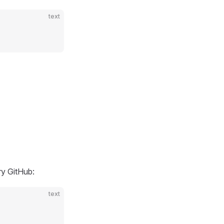
text
ry GitHub:
text