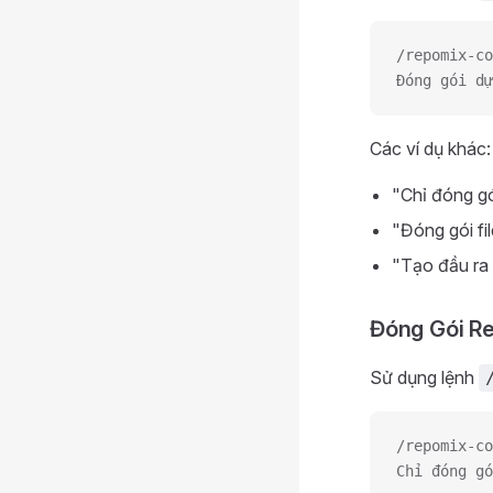
/repomix-co
Đóng gói dự
Các ví dụ khác:
"Chỉ đóng gó
"Đóng gói fi
"Tạo đầu ra
Đóng Gói Re
Sử dụng lệnh
/repomix-co
Chỉ đóng gó