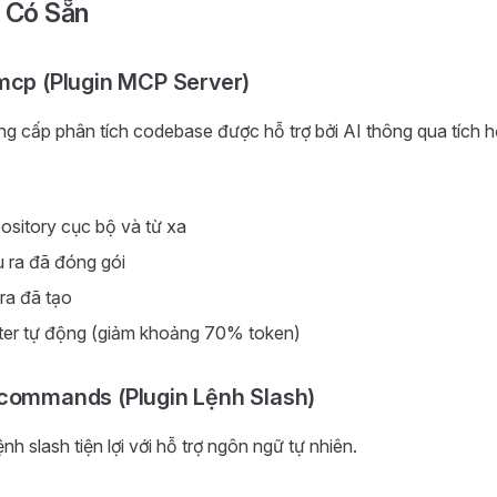
n Có Sẵn
mcp (Plugin MCP Server)
ng cấp phân tích codebase được hỗ trợ bởi AI thông qua tích 
ository cục bộ và từ xa
 ra đã đóng gói
 ra đã tạo
tter tự động (giảm khoảng 70% token)
commands (Plugin Lệnh Slash)
h slash tiện lợi với hỗ trợ ngôn ngữ tự nhiên.