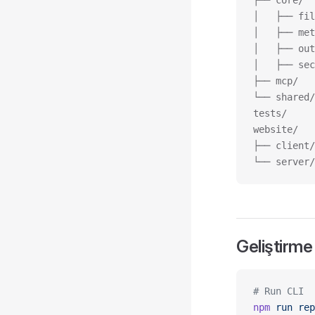
├── core/  
│   ├── fil
│   ├── met
│   ├── out
│   ├── sec
├── mcp/   
└── shared/
tests/     
website/   
├── client/
└── server/
Geliştirme
# Run CLI
npm
 run
 rep