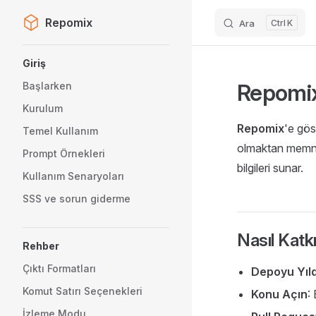
Repomix
Ara
K
Skip to content
Sidebar Navigation
Giriş
Repomix
Başlarken
Kurulum
Repomix
'e gös
Temel Kullanım
olmaktan memnun
Prompt Örnekleri
bilgileri sunar.
Kullanım Senaryoları
SSS ve sorun giderme
Nasıl Katkı
Rehber
Çıktı Formatları
Depoyu Yıld
Komut Satırı Seçenekleri
Konu Açın
:
İzleme Modu