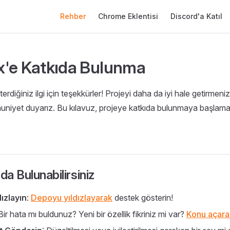
Main Navigation
Rehber
Chrome Eklentisi
Discord'a Katıl
'e Katkıda Bulunma
terdiğiniz ilgi için teşekkürler! Projeyi daha da iyi hale getirmeni
iyet duyarız. Bu kılavuz, projeye katkıda bulunmaya başlaman
da Bulunabilirsiniz
ızlayın
:
Depoyu yıldızlayarak
destek gösterin!
 Bir hata mı buldunuz? Yeni bir özellik fikriniz mi var?
Konu açara