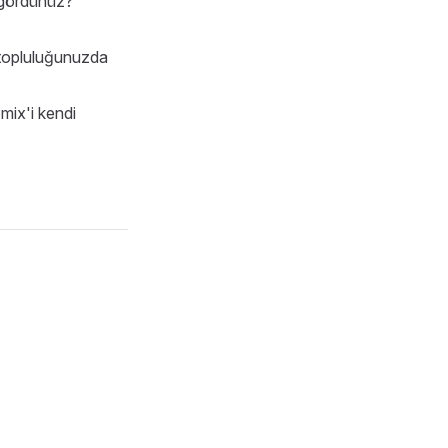
i gördünüz?
 topluluğunuzda
omix'i kendi