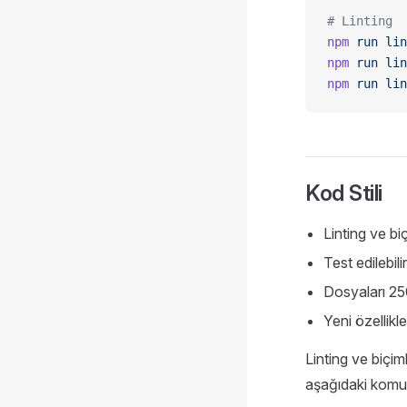
# Linting
npm
 run
 lin
npm
 run
 lin
npm
 run
 lin
Kod Stili
Linting ve bi
Test edilebili
Dosyaları 250
Yeni özellikle
Linting ve biçim
aşağıdaki komut