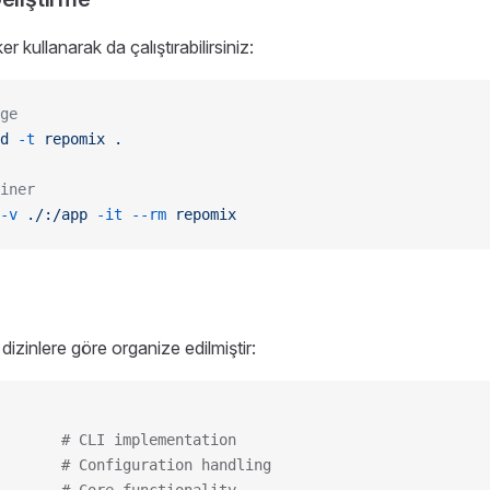
 kullanarak da çalıştırabilirsiniz:
ge
d
 -t
 repomix
 .
iner
-v
 ./:/app
 -it
 --rm
 repomix
dizinlere göre organize edilmiştir:
       # CLI implementation
       # Configuration handling