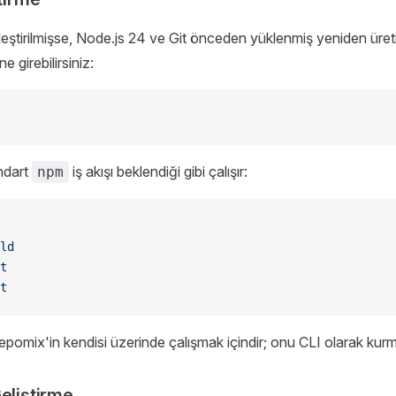
leştirilmişse, Node.js 24 ve Git önceden yüklenmiş yeniden üretile
ne girebilirsiniz:
andart
iş akışı beklendiği gibi çalışır:
npm
ld
t
t
epomix'in kendisi üzerinde çalışmak içindir; onu CLI olarak kurma
eliştirme