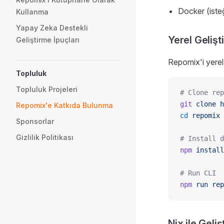
Docker (isteğ
Kullanma
Yapay Zeka Destekli
Yerel Gelişt
Geliştirme İpuçları
Repomix'i yerel 
Topluluk
Topluluk Projeleri
# Clone rep
git
 clone
 h
Repomix'e Katkıda Bulunma
cd
 repomix
Sponsorlar
Gizlilik Politikası
# Install d
npm
 install
# Run CLI
npm
 run
 rep
Nix ile Geli