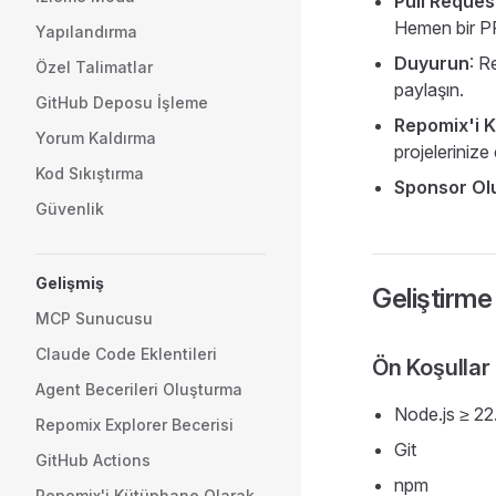
Pull Reques
Hemen bir P
Yapılandırma
Duyurun
: R
Özel Talimatlar
paylaşın.
GitHub Deposu İşleme
Repomix'i K
Yorum Kaldırma
projeleriniz
Kod Sıkıştırma
Sponsor Ol
Güvenlik
Gelişmiş
Geliştirme
MCP Sunucusu
Claude Code Eklentileri
Ön Koşullar
Agent Becerileri Oluşturma
Node.js ≥ 22
Repomix Explorer Becerisi
Git
GitHub Actions
npm
Repomix'i Kütüphane Olarak