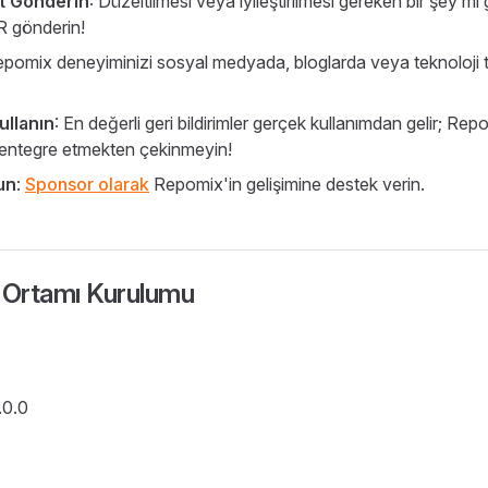
t Gönderin
: Düzeltilmesi veya iyileştirilmesi gereken bir şey m
R gönderin!
epomix deneyiminizi sosyal medyada, bloglarda veya teknoloji
ullanın
: En değerli geri bildirimler gerçek kullanımdan gelir; Rep
e entegre etmekten çekinmeyin!
un
:
Sponsor olarak
Repomix'in gelişimine destek verin.
 Ortamı Kurulumu
.0.0