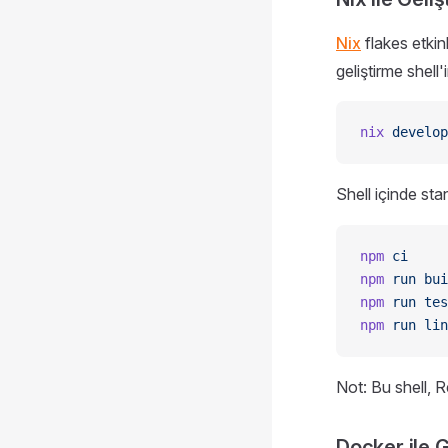
Nix
flakes etkin
geliştirme shell'i
nix
 develop
Shell içinde st
npm
 ci
npm
 run
 bui
npm
 run
 tes
npm
 run
 lin
Not: Bu shell, R
Docker ile G