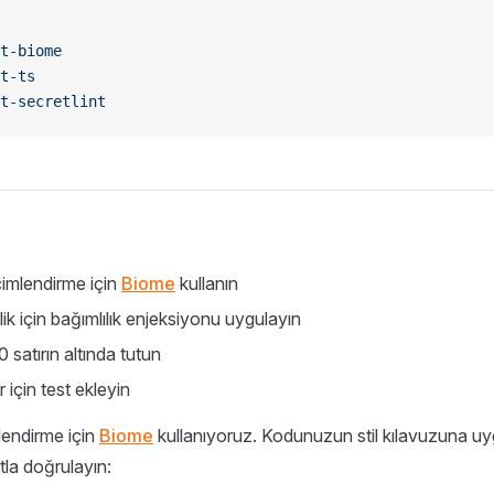
t-biome
t-ts
t-secretlint
çimlendirme için
Biome
kullanın
rlik için bağımlılık enjeksiyonu uygulayın
 satırın altında tutun
r için test ekleyin
lendirme için
Biome
kullanıyoruz. Kodunuzun stil kılavuzuna u
la doğrulayın: