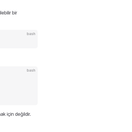
bilir bir
bash
bash
k için değildir.