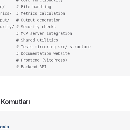
       # Core functionality
e/     # File handling
rics/  # Metrics calculation
put/   # Output generation
urity/ # Security checks
       # MCP server integration
       # Shared utilities
       # Tests mirroring src/ structure
       # Documentation website
       # Frontend (VitePress)
       # Backend API
 Komutları
omix