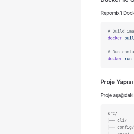
Repomix'i Docker
# Build ima
docker
 buil
# Run conta
docker
 run
 
Proje Yapısı
Proje aşağıdaki 
src/
├── cli/   
├── config/