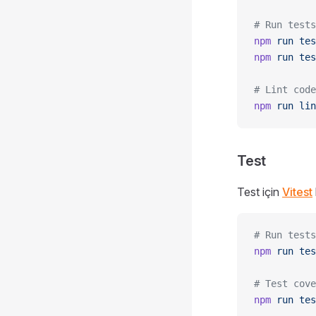
# Run tests
npm
 run
 tes
npm
 run
 tes
# Lint code
npm
 run
 lin
Test
Test için
Vitest
# Run tests
npm
 run
 tes
# Test cove
npm
 run
 tes