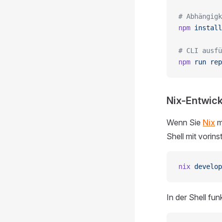
# Abhängigk
npm
 install
# CLI ausfü
npm
 run
 rep
Nix-Entwic
Wenn Sie
Nix
m
Shell mit vorins
nix
 develop
In der Shell fun