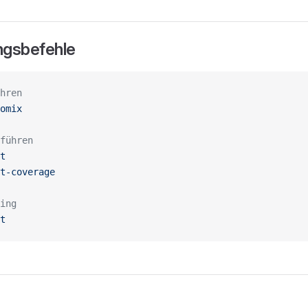
ngsbefehle
hren
omix
führen
t
t-coverage
ing
t