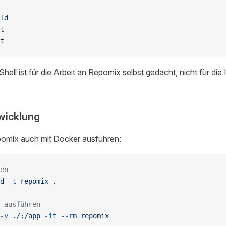
ld
t
t
hell ist für die Arbeit an Repomix selbst gedacht, nicht für die I
wicklung
omix auch mit Docker ausführen:
en
d
 -t
 repomix
 .
 ausführen
-v
 ./:/app
 -it
 --rm
 repomix