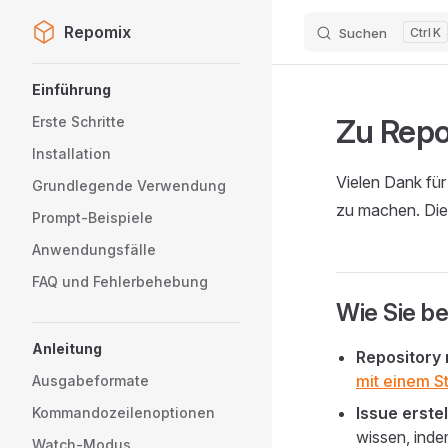
Repomix
Suchen
K
Skip to content
Sidebar Navigation
Einführung
Zu Repo
Erste Schritte
Installation
Vielen Dank für
Grundlegende Verwendung
zu machen. Dies
Prompt-Beispiele
Anwendungsfälle
FAQ und Fehlerbehebung
Wie Sie be
Anleitung
Repository 
mit einem S
Ausgabeformate
Issue erste
Kommandozeilenoptionen
wissen, ind
Watch-Modus