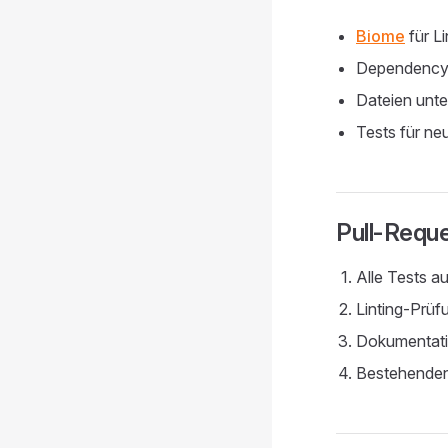
Biome
für L
Dependency I
Dateien unte
Tests für ne
Pull-Reque
Alle Tests a
Linting-Prü
Dokumentatio
Bestehenden