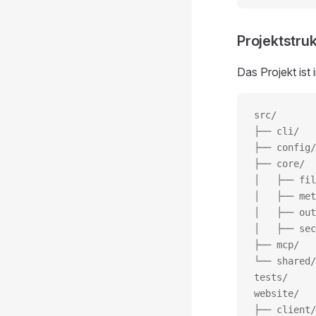
Projektstruk
Das Projekt ist 
src/
├── cli/   
├── config/
├── core/  
│   ├── fil
│   ├── met
│   ├── out
│   ├── sec
├── mcp/   
└── shared/
tests/     
website/   
├── client/