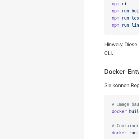
npm
 ci
npm
 run
 bui
npm
 run
 tes
npm
 run
 lin
Hinweis: Diese S
CLI.
Docker-Ent
Sie können Rep
# Image bau
docker
 buil
# Container
docker
 run
 