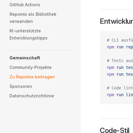
GitHub Actions
Repomix als Bibliothek
Entwicklu
verwenden
KI-unterstützte
Entwicklungstipps
# CLI ausfü
npm
 run
 rep
Gemeinschaft
# Tests aus
Community-Projekte
npm
 run
 tes
npm
 run
 tes
Zu Repomix beitragen
Sponsoren
# Code lint
npm
 run
 lin
Datenschutzrichtlinie
Code-Stil