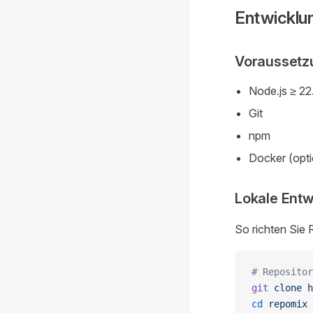
Entwickl
Voraussetz
Node.js ≥ 22
Git
npm
Docker (opti
Lokale Entw
So richten Sie 
# Repositor
git
 clone
 h
cd
 repomix