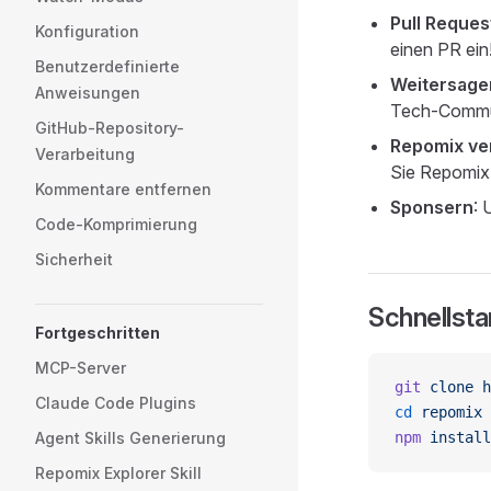
Pull Reques
Konfiguration
einen PR ein
Benutzerdefinierte
Weitersage
Anweisungen
Tech-Commu
GitHub-Repository-
Repomix v
Verarbeitung
Sie Repomix 
Kommentare entfernen
Sponsern
: 
Code-Komprimierung
Sicherheit
Schnellsta
Fortgeschritten
MCP-Server
git
 clone
 h
Claude Code Plugins
cd
 repomix
Agent Skills Generierung
npm
 install
Repomix Explorer Skill