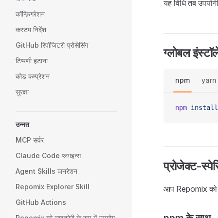
यह विधि तब उपयोगी
कॉन्फ़िगरेशन
कस्टम निर्देश
GitHub रिपॉजिटरी प्रोसेसिंग
ग्लोबल इंस्टॉ
टिप्पणी हटाना
कोड कम्प्रेशन
npm
yarn
सुरक्षा
npm
 install
उन्नत
MCP सर्वर
Claude Code प्लगइन्स
प्रोजेक्ट-स्प
Agent Skills जनरेशन
Repomix Explorer Skill
आप Repomix को अपने 
GitHub Actions
Repomix को लाइब्रेरी के रूप में उपयोग