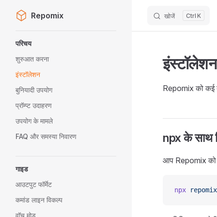
Repomix
खोजें
K
Skip to content
Sidebar Navigation
परिचय
इंस्टॉलेशन
शुरुआत करना
इंस्टॉलेशन
Repomix को कई तरी
बुनियादी उपयोग
प्रॉम्प्ट उदाहरण
उपयोग के मामले
npx के साथ ब
FAQ और समस्या निवारण
आप Repomix को बिन
गाइड
आउटपुट फॉर्मेट
npx
 repomix
कमांड लाइन विकल्प
वॉच मोड