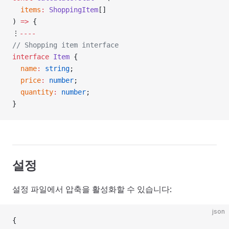
  items
:
 ShoppingItem
[]
) 
=>
 {
⋮
----
// Shopping item interface
interface
 Item
 {
  name
:
 string
;
  price
:
 number
;
  quantity
:
 number
;
}
설정
설정 파일에서 압축을 활성화할 수 있습니다:
json
{