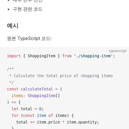
구현 관련 코드
예시
원본 TypeScript 코드:
typescript
import
 { ShoppingItem } 
from
 './shopping-item'
;
/**
 * Calculate the total price of shopping items
 */
const
 calculateTotal
 =
 (
  items
:
 ShoppingItem
[]
) 
=>
 {
  let
 total 
=
 0
;
  for
 (
const
 item
 of
 items) {
    total 
+=
 item.price 
*
 item.quantity;
  }