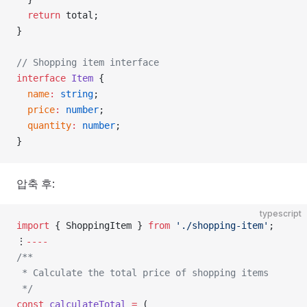
  return
 total;
}
// Shopping item interface
interface
 Item
 {
  name
:
 string
;
  price
:
 number
;
  quantity
:
 number
;
}
압축 후:
typescript
import
 { ShoppingItem } 
from
 './shopping-item'
;
⋮
----
/**
 * Calculate the total price of shopping items
 */
const
 calculateTotal
 =
 (